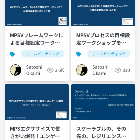
MPSVフレームワークに
MPSVプロセスの目標設
よる目標設定ワークシ
定ワークショップを実
ョップで 目標の解像度
施したら目標の解像度
チームビルディング
チームビルディング
が向上した話（XP祭り
が上がった話
2024）
Satoshi
Satoshi
3.6K
810
Okami
Okami
MPSエクササイズで働
スケーラブルの、その
きがい爆発！エンゲー
先の、レジリエンスを