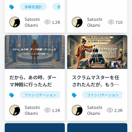
る
多様性設計
感情負債
行動変容
Satoshi
Satoshi
1.2K
710
Okami
Okami
だから、あの時、ダー
スクラムマスターを任
マ神殿に行ったんだ
されたんだが、もう俺
は限界かもしれない
ファシリテーション
スクラムマスター
ファシリテーション
Satoshi
Satoshi
1.2K
2.3K
Okami
Okami