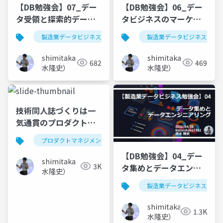
【DB勉強会】07_デー
【DB勉強会】06_デー
タ受領と探索的データ
タビジネスのマーケテ
分析～NotebookLMを
ィング
製造業データビジネス勉強会
製造業データビジネス勉強
使ったお手軽EDA～
shimitaka（清
shimitaka（清
682
469
水隆史）
水隆史）
技術同人誌づくりは一
気通貫のプロダクトマ
ネジメントを疑似体験
プロダクトマネジメント
技術同人誌
できる絶好の機会だっ
【DB勉強会】04_デー
た件
shimitaka（清
3K
タ集めとデータエンジ
水隆史）
ニアリング
製造業データビジネス勉強
shimitaka（清
1.3K
水隆史）