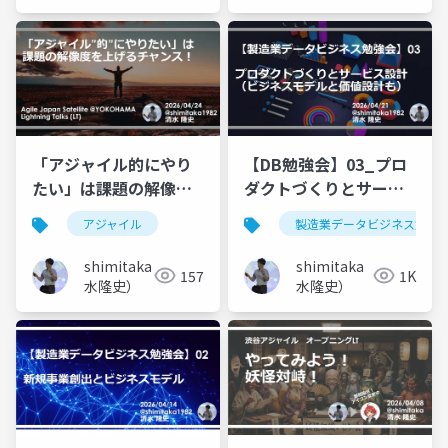
「アジャイル的にやり
【DB勉強会】03_プロ
たい」は課題の解像度
ダクトづくりとサービ
を上げるチャンス！
ス設計（ビジネスモデ
アジャイル
製造業データビジネス勉強
ルと価値設計も）
shimitaka（清
shimitaka（清
157
1K
水隆史）
水隆史）