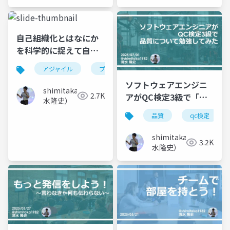
自己組織化とはなにか
を科学的に捉えて自ら
動き出すチームの条件
アジャイル
プロジェクトマネジメント
チームビル
を3つ考えてみた
ソフトウェアエンジニ
shimitaka（清
2.7K
アがQC検定3級で「品
水隆史）
質」について勉強して
品質
qc検定
みた
shimitaka（清
3.2K
水隆史）