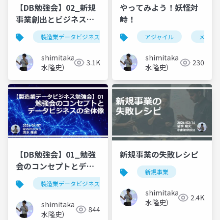
【DB勉強会】02_新規
やってみよう！妖怪対
事業創出とビジネスモ
峙！
デル
製造業データビジネス勉強会
アジャイル
メタフ
shimitaka（清
shimitaka（清
3.1K
230
水隆史）
水隆史）
【DB勉強会】01_勉強
新規事業の失敗レシピ
会のコンセプトとデー
新規事業
タビジネスの全体像
製造業データビジネス勉強会
shimitaka（清
2.4K
水隆史）
shimitaka（清
844
水隆史）