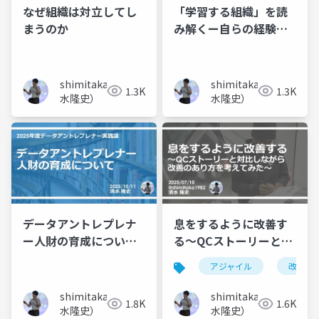
なぜ組織は対立してし
「学習する組織」を読
まうのか
み解くー自らの経験と
考察も添えてー
shimitaka（清
shimitaka（清
1.3K
1.3K
水隆史）
水隆史）
データアントレプレナ
息をするように改善す
ー人財の育成について
る～QCストーリーと対
（2025年度データアン
比しながら改善のあり
アジャイル
改善
トレプレナー実践論）
方を考えてみた～
shimitaka（清
shimitaka（清
1.8K
1.6K
水隆史）
水隆史）