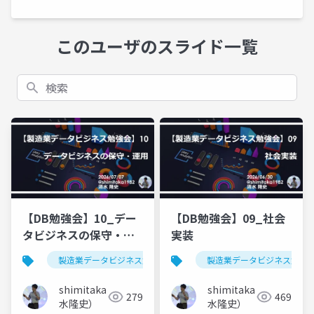
このユーザのスライド一覧
検索
【DB勉強会】10_デー
【DB勉強会】09_社会
タビジネスの保守・運
実装
用
製造業データビジネス勉強会
製造業データビジネス勉強
shimitaka（清
shimitaka（清
279
469
水隆史）
水隆史）