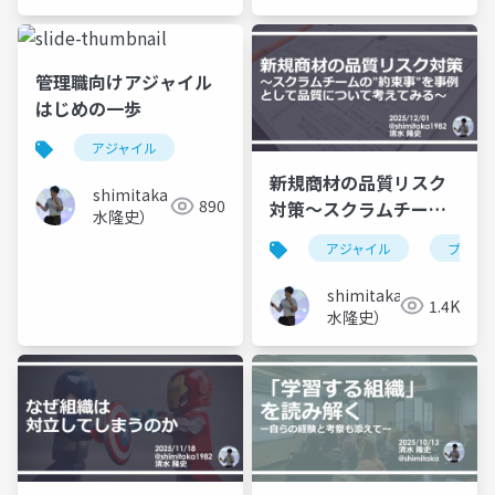
管理職向けアジャイル
はじめの一歩
アジャイル
新規商材の品質リスク
shimitaka（清
890
対策～スクラムチーム
水隆史）
の”約束事”を事例とし
アジャイル
プロジ
て品質について考えて
みる～
shimitaka（清
1.4K
水隆史）