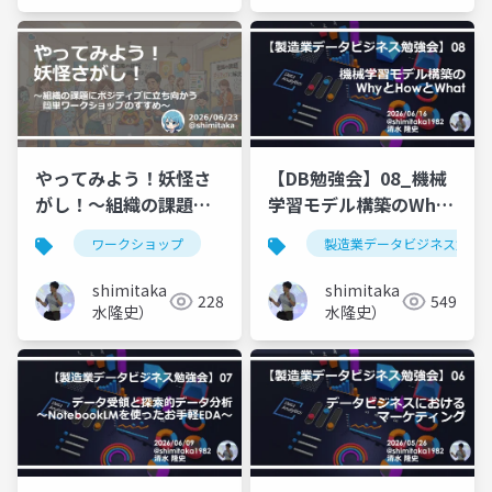
やってみよう！妖怪さ
【DB勉強会】08_機械
がし！～組織の課題に
学習モデル構築のWhy
ポジティブに立ち向か
とHowとWhat
ワークショップ
製造業データビジネス勉強
う簡単ワークショップ
のすすめ～
shimitaka（清
shimitaka（清
228
549
水隆史）
水隆史）