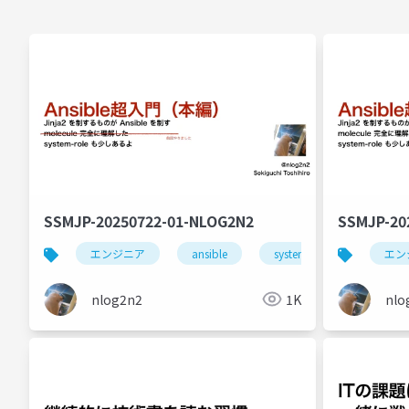
SSMJP-20250722-01-NLOG2N2
SSMJP-20
エンジニア
ansible
system-roles
自動
エン
nlog2n2
1K
nlo