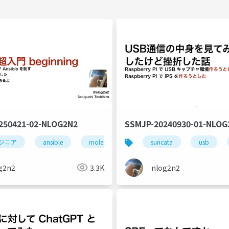
250421-02-NLOG2N2
SSMJP-20240930-01-NLOG
化
ジニア
ansible
molecule
自動化
suricata
usb
g2n2
3.3K
nlog2n2