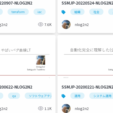
220907-NLOG2N2
SSMJP-20220524-NLOG2N
タルケア
terraform
iac
組織
社会
g2n2
7.6K
nlog2n2
200622-NLOG2N2
SSMJP-20200221-NLOG2N
qa
ソフトウェアテスト
運用
システム運用
g2n2
1.1K
nlog2n2