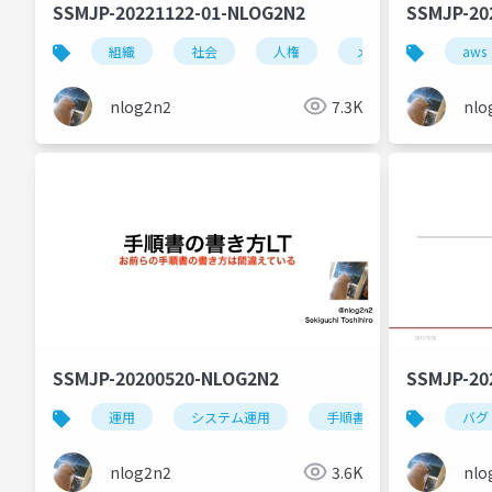
SSMJP-20221122-01-NLOG2N2
SSMJP-20
組織
社会
人権
メンタル
aws
メン
nlog2n2
7.3K
nlo
SSMJP-20200520-NLOG2N2
SSMJP-20
運用
システム運用
手順書
バグ
nlog2n2
3.6K
nlo