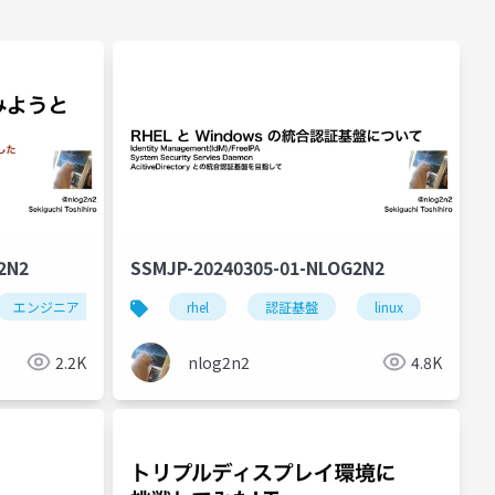
2N2
SSMJP-20240305-01-NLOG2N2
エンジニア
rhel
認証基盤
linux
freei
2.2K
nlog2n2
4.8K