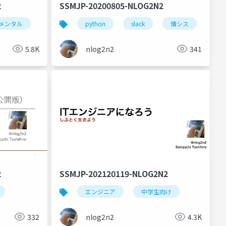
2
SSMJP-20200805-NLOG2N2
メンタル
メンタルケア
python
グルメ
slack
情シス
プ
5.8K
nlog2n2
341
2
SSMJP-202120119-NLOG2N2
エンジニア
中学生向け
332
nlog2n2
4.3K