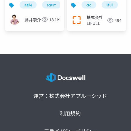
チームの作り方
ジニアに対して責任を
agile
scrum
scrumfest
mikawa
cto
lifull
持ち続けること
株式会社
藤井崇介
18.1K
494
LIFULL
運営：株式会社アプルーシッド
利用規約
プライバシーポリシー