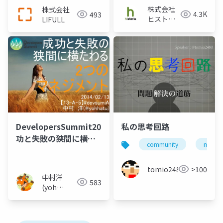
株式会社
株式会社
4.3K
493
ヒストリ
LIFULL
ア
DevelopersSummit2014「成
私の思考回路
功と失敗の狭間に横た
community
manag
わる2つのマネジメン
ト」_yohhatu
tomio2480
>100
中村洋
583
(yoh
nakamura)