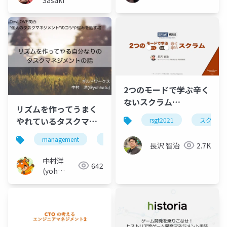
2つのモードで学ぶ辛く
ないスクラム
リズムを作ってうまく
#RSGT2021
やれているタスクマネ
rsgt2021
スクラム
ジメントの話
management
devlove
長沢 智治
2.7K
中村洋
642
(yoh
nakamura)