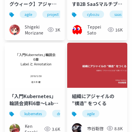
グウィーク】アジャイ
すB2B SaaSマルチプロ
ル型プロジェクトのた
ダクトなサイボウズ開
agile
project
management
cybozu
saas
めのアダプティブプロ
発組織の取り組み
ジェクトマネジメント
Shigeki
Teppei
3K
16K
Morizane
Sato
「入門Kubernetes」
組織にアジャイルの
輪読会資料6章〜Label
”構造” をつくる
とAnnotation
kubernetes
dmm
サーバ
agile
Ken
市谷聡啓
8.8K
3.6K
Sasaki