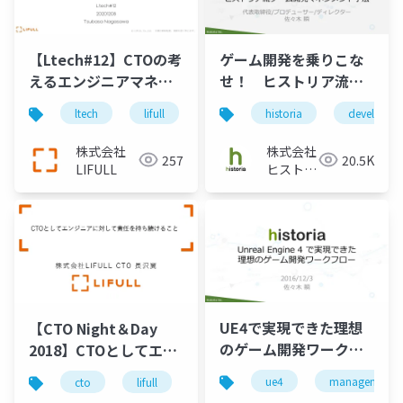
【Ltech#12】CTOの考
ゲーム開発を乗りこな
えるエンジニアマネジ
せ！ ヒストリア流ゲ
メント2
ーム開発マネジメント
ltech
lifull
cto
historia
management
developme
手法
株式会社
株式会社
257
20.5K
LIFULL
ヒストリ
ア
UE4で実現できた理想
【CTO Night＆Day
のゲーム開発ワークフ
2018】CTOとしてエン
ロー
ジニアに対して責任を
ue4
management
cto
lifull
エンジニア
マイクロサービス
持ち続けること