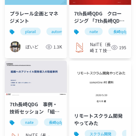
プラレール企画とマネ
7th長崎QDG クロー
ジメント
ジング 「7th長崎QDG
クロージング」
plarail
automation
project management
naite
長崎qdg
NaITE（長
ぼいど
1.3K
195
崎ＩＴ技術
者会）
7th長崎QDG 事例・
技術セッション 「組織
リモートスクラム開発
へのアジャイル開発導
やってみた
naite
長崎qdg
入の取組事例」
スクラム開発
ssmj
NaITE（長