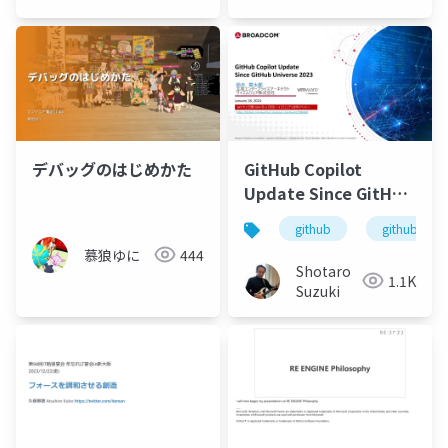
会社
デバッグのはじめかた
GitHub Copilot
Update Since GitHub
Universe 2023
github
github copi
慕狼ゆに
444
Shotaro
1.1K
Suzuki