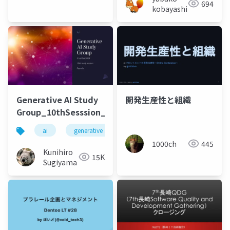
694
kobayashi
Generative AI Study
開発生産性と組織
Group_10thSesssion_20231031
ai
generative ai
machine learning
deep l
1000ch
445
Kunihiro
15K
Sugiyama