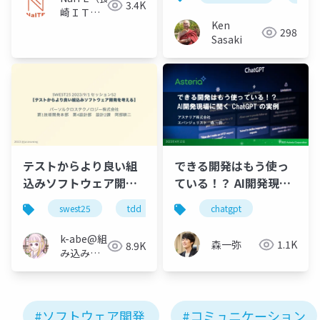
3.4K
崎ＩＴ技
Ken
術者会）
298
Sasaki
テストからより良い組
できる開発はもう使っ
込みソフトウェア開発
ている！？ AI開発現場
を考える
に聞く ChatGPT の実
swest25
tdd
chatgpt
例
k-abe@組
森一弥
1.1K
8.9K
み込みソ
フトウェ
アの人
#ソフトウェア開発
#コミュニケーション