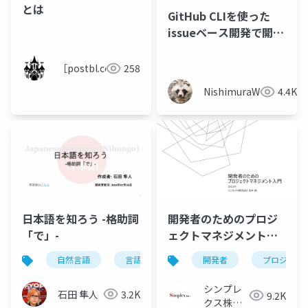
とは
GitHub CLIを使った
issueベース開発で開発
体験を嬉しくしてみる
［postbl.com］
258
NishimuraWataru
4.4K
日本語を知ろう -格助詞
開発者のためのプロジ
「で」-
ェクトマネジメント入
門
自然言語
言語学
日本語学
開発者
日本語を知ろ
プロジェク
シンプレ
石田 隼人
3.2K
9.2K
クス株式