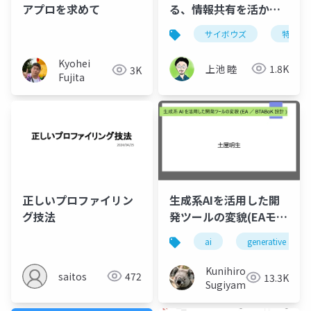
アプロを求めて
る、情報共有を活かし
た特許業務
サイボウズ
特許
Kyohei
上池 睦
1.8K
3K
Fujita
正しいプロファイリン
生成系AIを活用した開
グ技法
発ツールの変貌(EAモデ
リング設計)
ai
generative ai
Kunihiro
saitos
472
13.3K
Sugiyama