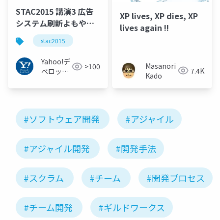
STAC2015 講演3 広告
XP lives, XP dies, XP
システム刷新よもやま
lives again !!
話〜テストが当たり前
stac2015
となるまでにやったこ
と #stac2015
Yahoo!デ
Masanori
>100
7.4K
ベロッパ
Kado
ーネット
ワーク
#ソフトウェア開発
#アジャイル
#アジャイル開発
#開発手法
#スクラム
#チーム
#開発プロセス
#チーム開発
#ギルドワークス