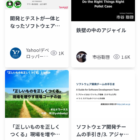
開発とテストが一体と
なったソフトウェア開
鉄壁の中のアジャイル
発
Yahoo!デベ
1K
ロッパーネ
市谷聡啓
1.6K
ットワーク
「正しいものを正しく
ソフトウェア開発チー
つくる」現場を増やす
ムの手引き/3. アジャイ