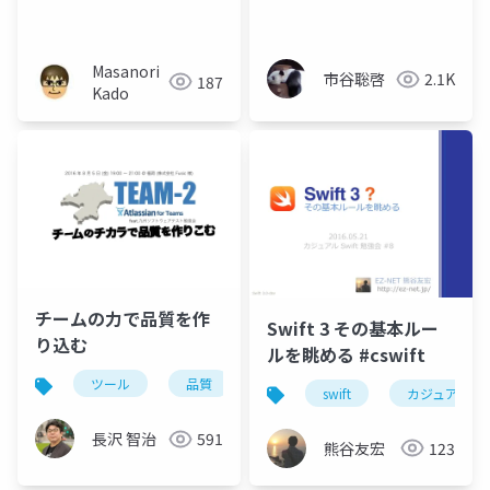
ェア開発の物語/1-1. こ
れまでのソフトウェア
開発
Masanori
市谷聡啓
2.1K
187
Kado
チームの力で品質を作
Swift 3 その基本ルー
り込む
ルを眺める #cswift
ツール
品質
swift
カジュアルswi
長沢 智治
591
熊谷友宏
123