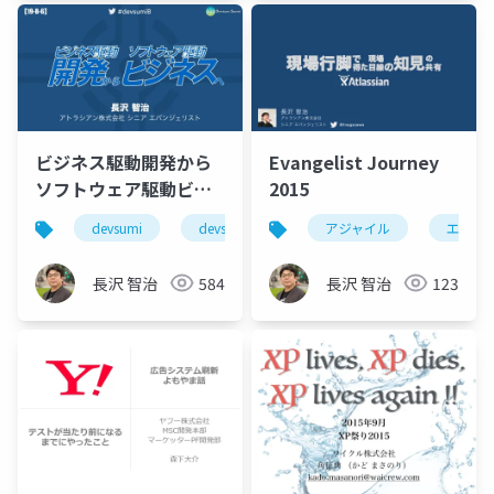
ビジネス駆動開発から
Evangelist Journey
ソフトウェア駆動ビジ
2015
ネスへ #devsumiB 19-
devsumi
devsumi2016
アジャイル
atlassian
アジャ
エバン
B-6
長沢 智治
584
長沢 智治
123