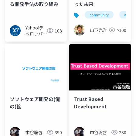
る開発手法の取り組み
った未来
community
aws
Yahoo!デ
山下光洋
>100
108
ベロッパー
ネットワー
ク
ソフトウェア開発の(俺
Trust Based
の)掟
Development
市谷聡啓
390
市谷聡啓
230