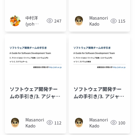
現場コーチの話
ルなソフトウェア開発
（スクラム入門）/3-3.
スクラムのイベントと
中村洋
Masanori
247
115
作成物
(yoh
Kado
nakamura)
ソフトウェア開発チー
ソフトウェア開発チー
ムの手引き/3. アジャイ
ムの手引き/3. アジャイ
ルなソフトウェア開発
ルなソフトウェア開発
（スクラム入門）/3-2.
（スクラム入門）/3-1.
スクラムチーム
スクラムの概要
Masanori
Masanori
112
100
Kado
Kado