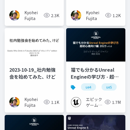
Kyohei
Kyohei
2.3K
1.2K
Fujita
Fujita
2023-10-19_社内勉強
猫でも分かるUnreal
会を始めてみた、けど
Engineの学び方 - 超初
心者向け編 - 2023 v1.0
ue4
ue5
u
Kyohei
エピック
1.1K
1.7M
Fujita
ゲームズ
ジャパン