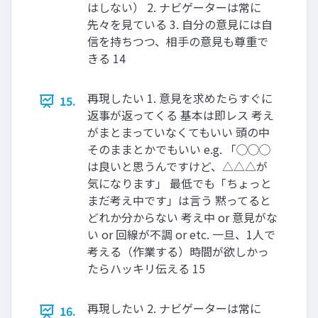
はしない） 2. ナビゲーターは常に
先々を見ている 3. 自分の意見には自
信を持ちつつ、相手の意見も尊重で
きる 14
再現したい 1. 意見を求めたらすぐに
15.
返事が返ってくる 基本は即レス 考え
がまとまっていなくてもいい 頭の中
そのままとかでもいい e.g. 「◯◯◯
は良いと思うんですけど、△△△が
気になります」 最低でも「ちょっと
まだ考え中です」は言う 黙ってると
どれか分からない 考え中 or 意見がな
い or 回線が不調 or etc. 一旦、1人で
考える（作業する）時間が欲しかっ
たらハッキリ伝える 15
再現したい 2. ナビゲーターは常に
16.