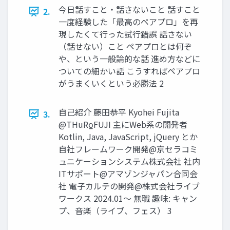
今日話すこと・話さないこと 話すこと
2.
一度経験した「最高のペアプロ」を再
現したくて行った試行錯誤 話さない
（話せない）こと ペアプロとは何ぞ
や、という一般論的な話 進め方などに
ついての細かい話 こうすればペアプロ
がうまくいくという必勝法 2
自己紹介 藤田恭平 Kyohei Fujita
3.
@THuRo̲FUJI 主にWeb系の開発者
Kotlin, Java, JavaScript, jQuery とか
自社フレームワーク開発@京セラコミ
ュニケーションシステム株式会社 社内
ITサポート@アマゾンジャパン合同会
社 電子カルテの開発@株式会社ライブ
ワークス 2024.01〜 無職 趣味: キャン
プ、音楽（ライブ、フェス） 3