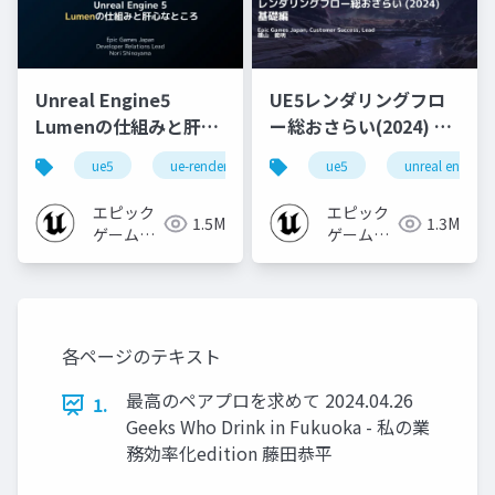
Unreal Engine5
UE5レンダリングフロ
Lumenの仕組みと肝心
ー総おさらい(2024) 基
なところ
礎編！
ue5
ue-rendering
ue-lumen
ue5
unreal engine
[CEDEC+KYUSHU
2024]
エピック
エピック
1.5M
1.3M
ゲームズ
ゲームズ
ジャパン
ジャパン
各ページのテキスト
最高のペアプロを求めて 2024.04.26
1.
Geeks Who Drink in Fukuoka - 私の業
務効率化edition 藤田恭平