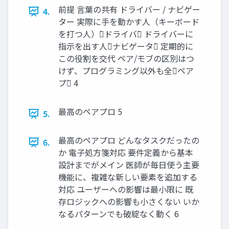
前提 言葉の共有 ドライバー / ナビゲー
4.
ター 実際に手を動かす人（キーボード
を打つ人）が̀ドライバー̀ ドライバーに
指示を出す人が̀ナビゲーター̀ 定期的に
この役割を交代 ペア/モブの区別はつ
けず、プログラミング以外も全部̀ペア
プロ̀ 4
最高のペアプロ 5
5.
最高のペアプロ どんなタスクだったの
6.
か 電子処方箋対応 要件定義から基本
設計までがメイン 医師が毎日使う主要
機能に、複雑な新しい要素を追加する
対応 ユーザーへの影響は最小限に 既
存ロジックへの影響も小さくない いか
なるパターンでも破綻なく動く 6