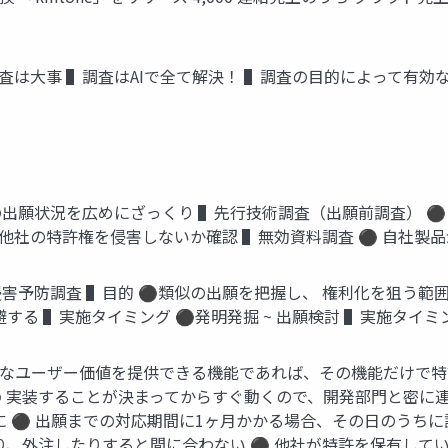
調査は大事 ▌調査はAIで全て解決！ ▌調査の目的によって有効
の出願状況を広めにざっくり ▌先行技術調査（出願前調査） ⚫
が他社の特許権を侵害しないか確認 ▌無効資料調査 ⚫ 自社製
侵害予防調査 ▌目的 ⚫類似の出願を把握し、 権利化を狙う範囲
る ▌実施タイミング ⚫発明発掘 ~ 出願検討 ▌実施タイミング
なユーザー価値を提供できる機能であれば、その機能だけで特許
 実装することが決まってからすぐ動くので、開発部門と密に連
に ⚫ 出願までの対応期間に1ヶ月かかる場合、その日のうち
り、外注したりすると間に合わない ⚫ 他社が特許を保有している