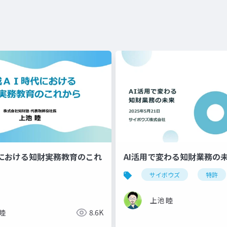
代における知財実務教育のこれ
AI活用で変わる知財業務の
サイボウズ
特許
上池 睦
睦
8.6K