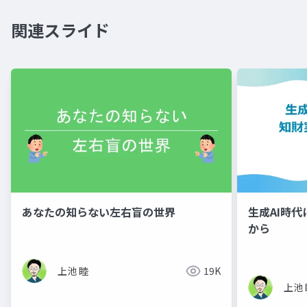
関連スライド
あなたの知らない左右盲の世界
生成AI時
から
上池 睦
19K
上池 