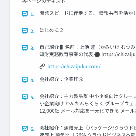
各ページのテキスト
開発スピードに伴走する、 情報共有を活かした
1.
はじめに 2
2.
自己紹介 ▌名前：上池 睦（かみいけ むつみ） 
3.
知財実務教育事業の代表 ⚫ https://chi
https://chizaijuku.com/
会社紹介：企業理念
4.
会社紹介：主力製品群 中小企業向けグループウェ
5.
小企業向け かんたんらくらく グループウェア
12,000社 メール対応を一元化できる メー
会社紹介：連結売上（パッケージ/クラウド別 ） 180億
6.
連売上 前年比 ＋26% クラウドビジネスへ転換 「kin