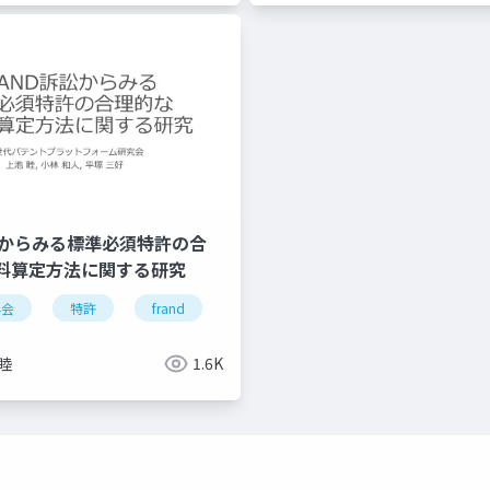
訴訟からみる標準必須特許の合
料算定方法に関する研究
学会
特許
frand
睦
1.6K