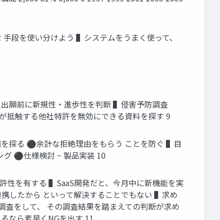
な 手段を使い分けよう ▌システムをうまく使って、
 出願前に新規性・進歩性を判断 ▌侵害予防調査
品が抵触する他社特許を無効にできる資料を探す 9
を探る ⚫余計な拒絶理由をもらう ことを防ぐ ▌目
 ⚫仕様検討 ~ 製品実装 10
性を有する ▌SaaS開発だと、今月中に新機能を実
携したから といって解決することでもない ▌求め
に調査をして、 その調査結果を踏まえての判断が求め
なら素早くNGを出す 11