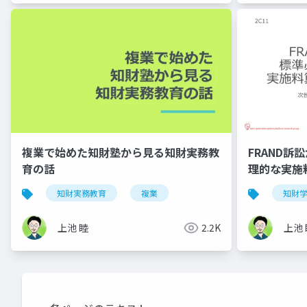
複業で始めた知財塾から見る知財実務教
FRAND
育の話
理的な実施
知財実務教育
複業
知財
上池 睦
2.2K
上池 