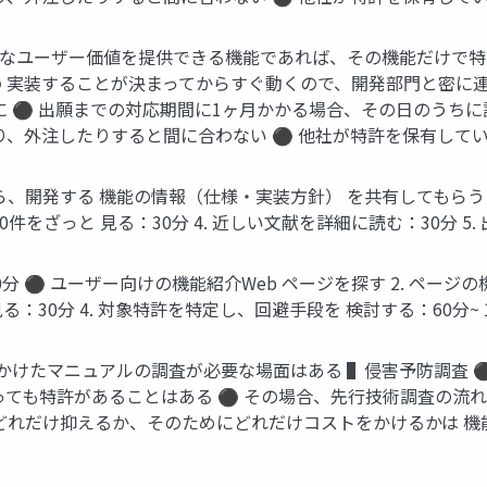
なユーザー価値を提供できる機能であれば、その機能だけで特許
 実装することが決まってからすぐ動くので、開発部門と密に連
に ⚫ 出願までの対応期間に1ヶ月かかる場合、その日のうち
り、外注したりすると間に合わない ⚫ 他社が特許を保有している
ら、開発する 機能の情報（仕様・実装方針） を共有してもらう：5
00件をざっと 見る：30分 4. 近しい文献を詳細に読む：30分 5.
0分 ⚫ ユーザー向けの機能紹介Web ページを探す 2. ペー
 見る：30分 4. 対象特許を特定し、回避手段を 検討する：60分~ 
をかけたマニュアルの調査が必要な場面はある ▌侵害予防調査 
っても特許があることはある ⚫ その場合、先行技術調査の流
をどれだけ抑えるか、そのためにどれだけコストをかけるかは 