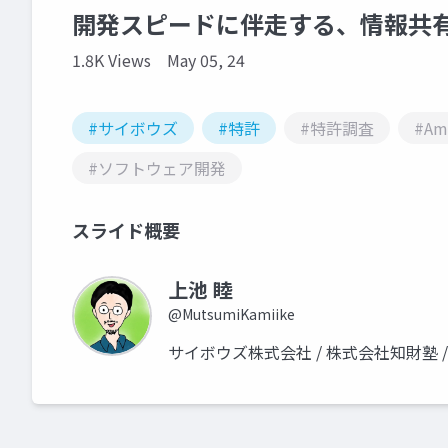
開発スピードに伴走する、情報共
1.8K Views
May 05, 24
#サイボウズ
#特許
#特許調査
#Amp
#ソフトウェア開発
スライド概要
上池 睦
@MutsumiKamiike
サイボウズ株式会社 / 株式会社知財塾 / 