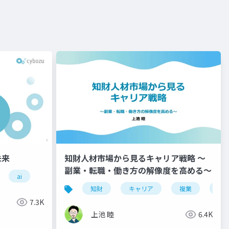
未来
知財人材市場から見るキャリア戦略 ～
副業・転職・働き方の解像度を高める～
ai
知財
キャリア
複業
転
7.3K
上池 睦
6.4K