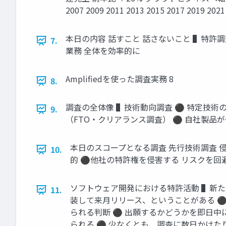
2007 2009 2011 2013 2015 2017 2019 2021
本日の内容 話すこと 話さないこと ▌特許
7.
業務 全体を効率的に
Amplifiedを使った調査実務 8
8.
調査の全体像 ▌技術動向調査 ⚫ 特定技術
9.
（FTO・クリアランス調査） ⚫ 自社製品
本日のスコープとなる調査 先行技術調査 
10.
的 ⚫他社の特許権を侵害する リスクを回避す
ソフトウェア開発における特許活動 ▌新た
11.
装して来月リリース、ということがある ⚫
られる判断 ⚫ 出願するかどうかを即日中
られる ⚫ 少なくとも、調査に数日かけた