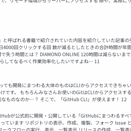
で、リモート環境からサーバーにアクセスする 際や、実際に
』と呼ばれる書籍で紹介されていた内容を紹介していた記事の引用
1日4000回クリックする回 数が減るとしたときの合計時間が年
失う時間とは？ DIAMOND ONLINE 120時間は減らな
らしてなるべく作業効率化したいですよね… 11
とはいっても開発にまつわる大体のものはCLIからアクセスできち
けです。 もちろんみなさんお使いのGitはCLIからアクセスする
ものなのか…？ そこで、「GitHub CLI」が使えます！ 12
b CLI は GitHubが公式的に開発・公開している「GitHubにま
います リポジトリの表示、作成、複製、フォーク Issue と pu
 ワークフローの実行、表示、一覧表示 リリースの作成、一覧表示