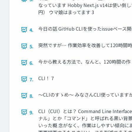
なっています Hobby Next.js v14は
円） ウマ娘はまってます 3
今日の話 GitHub CLIを使ったissueベ
4.
突然ですが… 作業効率を改善して120時間時
5.
今から教える方法で、なんと、120時間の作 
6.
CLI！ 7
7.
〜CLIのすゝめ〜 みなさんCLI使っていますか
8.
CLI（CUI）とは？ Command Line
9.
ナル」とか「コマンド」と呼ばれる黒い背景
いった概 念がなく、作業はしやすい傾向にあ