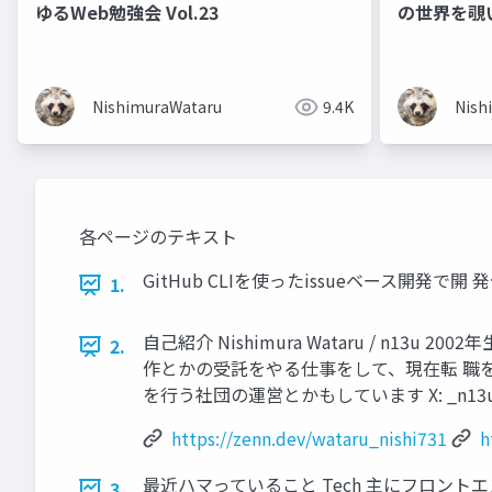
ゆるWeb勉強会 Vol.23
の世界を覗
NishimuraWataru
9.4K
Nish
各ページのテキスト
GitHub CLIを使ったissueベース開発で開 発体験
1.
自己紹介 Nishimura Wataru / 
2.
作とかの受託をやる仕事をして、現在転 職を検討中
を行う社団の運営とかもしています X: _n13u_ Zen
https://zenn.dev/wataru_nishi731
h
最近ハマっていること Tech 主にフロン
3.