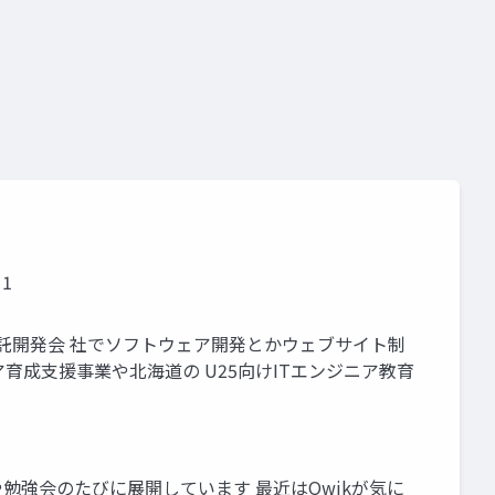
 1
ジニア 受託開発会 社でソフトウェア開発とかウェブサイト制
ジニア育成支援事業や北海道の U25向けITエンジニア教育
や勉強会のたびに展開しています 最近はQwikが気に