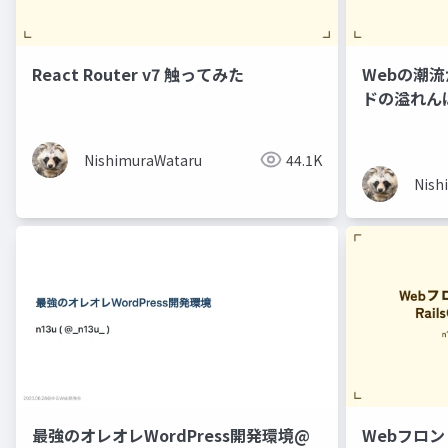
React Router v7 触ってみた
Webの潮
ドの溢れん
ンドエンシ
NishimuraWataru
44.1K
Nish
最強のオレオレWordPress開発環境@
Webフロント