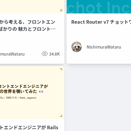
流から考える、フロントエン
React Router v7 チョッ
ばかりの 魅力とフロントエ
゙ニアの役目
NishimuraWataru
imuraWataru
34.8K
エンドエンジニアが Rails