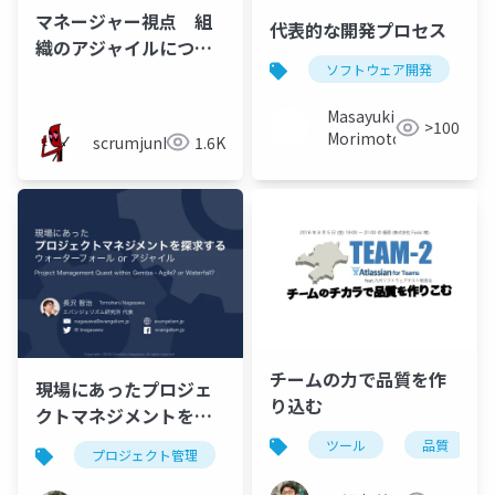
マネージャー視点 組
代表的な開発プロセス
織のアジャイルについ
ソフトウェア開発
て
Masayuki
>100
Morimoto
scrumjunky
1.6K
チームの力で品質を作
現場にあったプロジェ
り込む
クトマネジメントを探
求する ウォーターフォ
ツール
品質
プロジェクト管理
プロジェクトマネジメント
ウ
ール or アジャイル