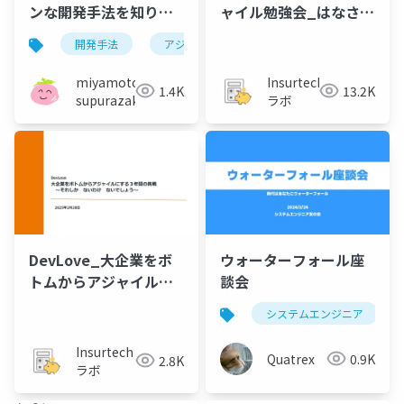
ンな開発手法を知りた
ャイル勉強会_はなさく
い
生命_商品開発案件にお
開発手法
アジャイル
けるAgileでの全体事務
局運営について
miyamoto
Insurtech
1.4K
13.2K
supurazako
ラボ
DevLove_大企業をボ
ウォーターフォール座
トムからアジャイルに
談会
する３年間挑戦_それし
システムエンジニア
かないわけないでしょ
う
Insurtech
Quatrex
0.9K
2.8K
ラボ