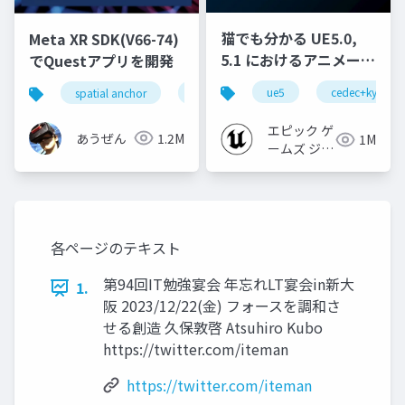
猫でも分かる UE5.0,
Meta XR SDK(V66-74)
5.1 におけるアニメーシ
でQuestアプリを開発
ョンの新機能について
ue5
cedec+kyushu
spatial anchor
unity
quest pro
shapereco
【CEDEC+KYUSHU
2022】
エピック ゲ
あうぜん
1.2M
1M
ームズ ジャ
パン
各ページのテキスト
第94回IT勉強宴会 年忘れLT宴会in新大
1.
阪 2023/12/22(金) フォースを調和さ
せる創造 久保敦啓 Atsuhiro Kubo
https://twitter.com/iteman
https://twitter.com/iteman