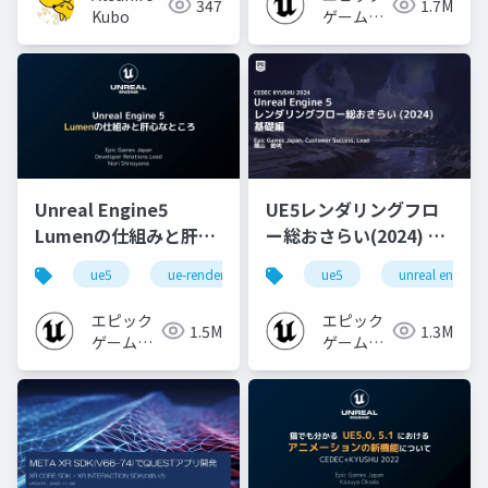
347
1.7M
Kubo
ゲームズ
ジャパン
Unreal Engine5
UE5レンダリングフロ
Lumenの仕組みと肝心
ー総おさらい(2024) 基
なところ
礎編！
ue5
ue-rendering
ue-lumen
ue5
unreal engine
[CEDEC+KYUSHU
2024]
エピック
エピック
1.5M
1.3M
ゲームズ
ゲームズ
ジャパン
ジャパン