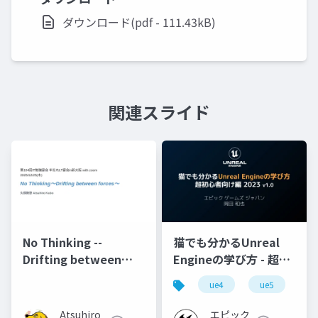
ダウンロード(pdf - 111.43kB)
関連スライド
No Thinking --
猫でも分かるUnreal
Drifting between
Engineの学び方 - 超初
forces--
心者向け編 - 2023 v1.0
ue4
ue5
u
Atsuhiro
エピック