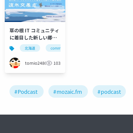
草の根 IT コミュニティ
に着目した新しい郷土
資料 流氷交差点 /
北海道
community
勉強会
コミュニティ
drifticecrossing
tomio2480
103
#Podcast
#mozaic.fm
#podcast