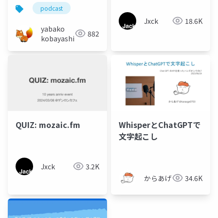
podcast
Jxck
18.6K
yabako
882
kobayashi
QUIZ: mozaic.fm
WhisperとChatGPTで
文字起こし
Jxck
3.2K
からあげ
34.6K