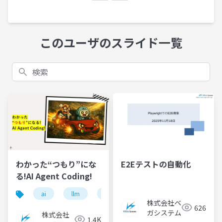
このユーザのスライド一覧
検索
わかった“つもり”にな
E2Eテストの自動化
る!AI Agent Coding!
ai
llm
ai agent codoing
株式会社ベ
626
ガシステム
株式会社
1.4K