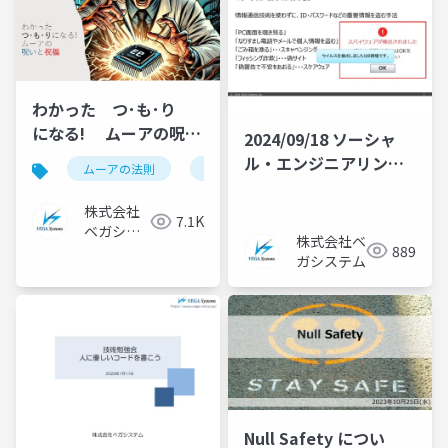
わかった つ･も･り
になる! ムーアの呪い
2024/09/18 ソーシャ
と祝福
ル・エンジニアリング
ムーアの法則
ai
agi
技術勉強会資料
株式会社
7.1K
ベガシス
株式会社ベ
889
テム
ガシステム
Null Safety につい