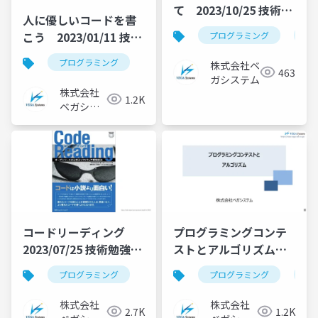
て 2023/10/25 技術勉
人に優しいコードを書
強会資料
こう 2023/01/11 技術
プログラミング
nul
勉強会資料
プログラミング
株式会社ベ
463
ガシステム
株式会社
1.2K
ベガシス
テム
コードリーディング
プログラミングコンテ
2023/07/25 技術勉強会
ストとアルゴリズム
資料
2024/05/22 技術勉強会
プログラミング
プログラミング
プ
発表資料
株式会社
株式会社
2.7K
1.2K