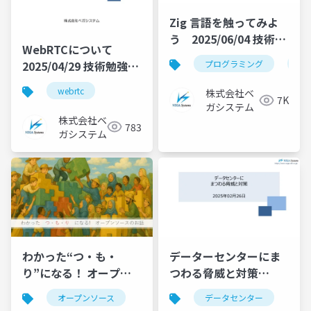
Zig 言語を触ってみよ
う 2025/06/04 技術勉
WebRTCについて
強会資料
2025/04/29 技術勉強会
プログラミング
zig
資料
webrtc
株式会社ベ
7K
ガシステム
株式会社ベ
783
ガシステム
わかった“つ・も・
データーセンターにま
り”になる！ オープン
つわる脅威と対策
ソースのお話
2025/02/25 技術勉強会
オープンソース
データセンター
2025/04/24 技術勉強会
資料