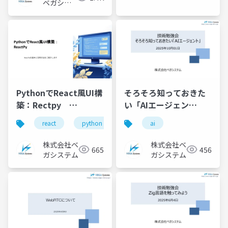
ベガシス
テム
PythonでReact風UI構
そろそろ知っておきた
築：Rectpy
い「AIエージェン
2025/09/17 技術勉強会
ト」 2025/10/01 技術
react
python
ai
資料
勉強会資料
株式会社ベ
株式会社ベ
665
456
ガシステム
ガシステム