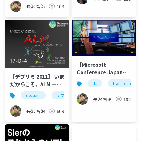
のテスト
長沢 智治
103
【Microsoft
Conference Japan
【デブサミ 2011】 いま
Tour 2010】 T4-2 クラ
だからこそ、ALM －
tfs
team foundation
ウド時代を迎えたソフ
人・プロセス・ツール
トウェア開発における
devsumi
デブサミ
alm
visual studio
長沢 智治
192
現場力の向上
長沢 智治
609