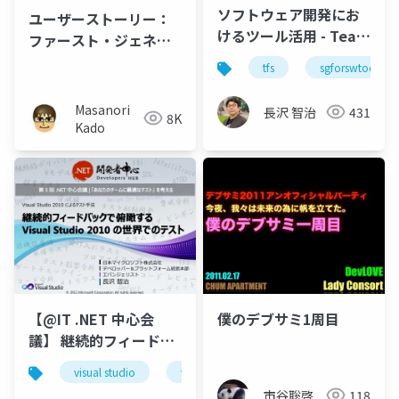
ソフトウェア開発にお
ユーザーストーリー：
けるツール活用 - Team
ファースト・ジェネレ
Foundation Server を
ーション
tfs
sgforswtools
ベースとした負担の少
ないチーム開発コラボ
Masanori
長沢 智治
431
8K
レーション
Kado
【@IT .NET 中心会
僕のデブサミ1周目
議】 継続的フィードバ
ックで俯瞰する Visual
visual studio
visual studio 2010
tfs
team 
Studio 2010 の世界で
市谷聡啓
118