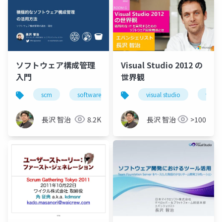
ソフトウェア構成管理
Visual Studio 2012 の
入門
世界観
scm
software configuration management
sqip
visual studio
visua
長沢 智治
8.2K
長沢 智治
>100