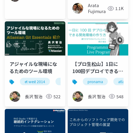
Arata
1.1K
Fujimura
アジャイルな現場にな
【プロ生松山】1日に
るためのツール環境
100回デプロイできる開
発環境の作り方
et west 2014
etwest
atlassian
pronama
アトラシア
atlassian
#pronama
長沢 智治
522
長沢 智治
548