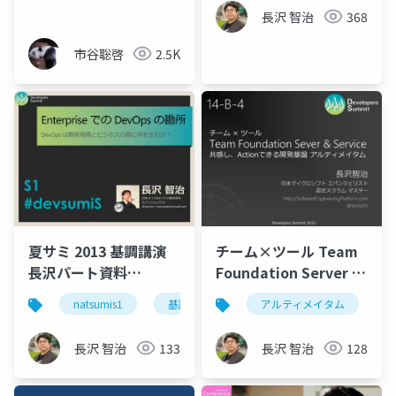
長沢 智治
368
市谷聡啓
2.5K
夏サミ 2013 基調講演
チーム×ツール Team
長沢パート資料
Foundation Server &
#natsumiS1
Service 共感しAction
natsumis1
基調講演
デブサミ
アルティメイタム
devsumi
できる開発基盤 アルテ
ィメイタム【デブサミ
長沢 智治
133
長沢 智治
128
2013 14-B-4】