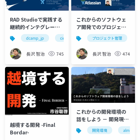
RAD Studioで実践する
これからのソフトウェ
継続的インテグレーシ
ア開発でのプロジェク
ョン アプリとデベロッ
ト管理の展望【リック
dcamp_jp
cicd
ci/cd
プロジェクト管理
rad studio
パーの価値を拡張する
ソフトセミナー】
エッセンス
長沢 智治
745
長沢 智治
474
#dcamp_jp
これからの開発環境の
話をしよう － 開発現場
越境する開発 -Final
力を高める環境づくり
開発環境
alm
Bordar-