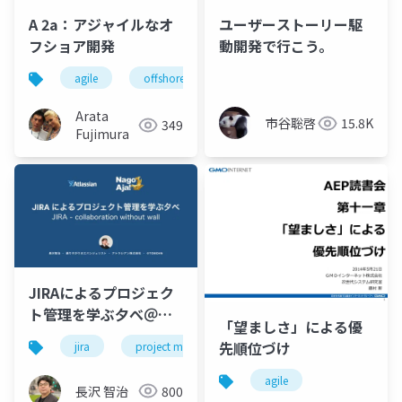
A 2a：アジャイルなオ
ユーザーストーリー駆
フショア開発
動開発で行こう。
agile
offshore
Arata
市谷聡啓
15.8K
349
Fujimura
JIRAによるプロジェク
ト管理を学ぶ夕べ＠名
「望ましさ」による優
古屋アジャイル勉強会
先順位づけ
jira
project management
pm
プロジェク
agile
長沢 智治
800