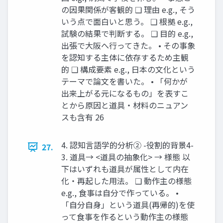
の因果関係が客観的 ❑ 理由 e.g., そう
いう点で面白いと思う。 ❑ 根拠 e.g.,
試験の結果で判断する。 ❑ 目的 e.g.,
出張で大阪へ行ってきた。 • その事象
を認知する主体に依存するため主観
的 ❑ 構成要素 e.g., 日本の文化という
テーマで論文を書いた。 • 「何かが
出来上がる元になるもの」を表すこ
とから原因と道具・材料のニュアン
スも含有 26
4. 認知言語学的分析② -役割的背景4-
27.
3. 道具→ <道具の抽象化> → 様態 以
下はいずれも道具が属性として内在
化・再起した用法。 ❑ 動作主の様態
e.g., 食事は自分で作っている。 •
「自分自身」という道具(再帰的)を使
って食事を作るという動作主の様態