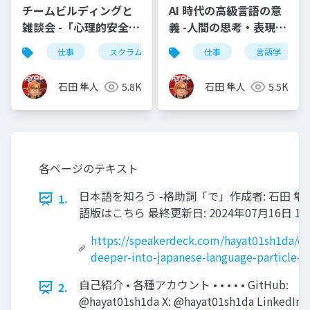
チームビルディングと
AI 時代の高級言語の意
雑談会 -「心理的安全
義 -人間の思考・表現の
性」とは？-
観点から-
仕事
スクラム開発
チームビルディング
仕事
言語学
石田 隼人
5.8K
石田 隼人
5.5K
各ページのテキスト
日本語を知ろう -格助詞「で」作成者: 石田 隼
1.
語版はこちら 最終更新日: 2024年07月16日 1
https://speakerdeck.com/hayat01sh1da/di
deeper-into-japanese-language-particle-d
自己紹介 • 各種アカウント • • • • • GitHub:
2.
@hayat01sh1da X: @hayat01sh1da LinkedIn: