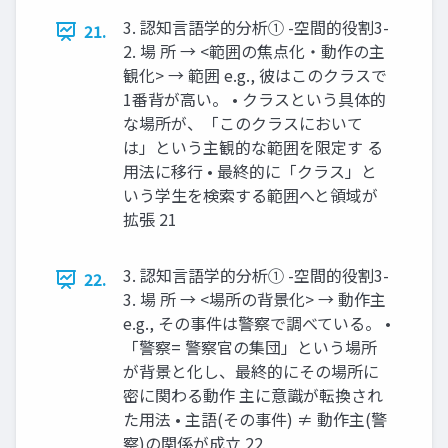
3. 認知言語学的分析① -空間的役割3-
21.
2. 場 所 → <範囲の焦点化・動作の主
観化> → 範囲 e.g., 彼はこのクラスで
1番背が高い。 • クラスという具体的
な場所が、「このクラスにおいて
は」という主観的な範囲を限定す る
用法に移行 • 最終的に「クラス」と
いう学生を検索する範囲へと領域が
拡張 21
3. 認知言語学的分析① -空間的役割3-
22.
3. 場 所 → <場所の背景化> → 動作主
e.g., その事件は警察で調べている。 •
「警察= 警察官の集団」という場所
が背景と化し、最終的にその場所に
密に関わる動作 主に意識が転換され
た用法 • 主語(その事件) ≠ 動作主(警
察)の関係が成立 22