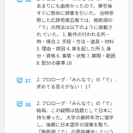
あまりにも歯痒かったので、帰宅後
すぐに懸命に辞書を引いた。 当時参
照した広辞苑第五版では、格助詞の
「で」の用法は以下のように掲載さ
れ ていた。 1. 動作の行われる所・
時・場合 2. 手段・方法・道具・材料
3. 理由・原因 4. 事を起した所 5. 身
分・資格 6. 事情・状態 7. 期限・範囲
8. 配分の基準 16
2. プロローグ-「みんなで」の「で」-
17.
求めてる答えがない！ 17
2. プロローグ-「みんなで」の「で」
18.
結局、この疑問は宿題として日本に
持ち帰った。 大学の最終年次に復学
し、後期に日本語学の授業を取り、
『格助詞「で」 の意味構造』という