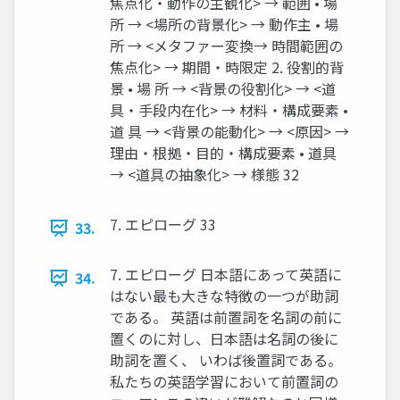
焦点化・動作の主観化> → 範囲 • 場
所 → <場所の背景化> → 動作主 • 場
所 → <メタファー変換→ 時間範囲の
焦点化> → 期間・時限定 2. 役割的背
景 • 場 所 → <背景の役割化> → <道
具・手段内在化> → 材料・構成要素 •
道 具 → <背景の能動化> → <原因> →
理由・根拠・目的・構成要素 • 道具
→ <道具の抽象化> → 様態 32
7. エピローグ 33
33.
7. エピローグ 日本語にあって英語に
34.
はない最も大きな特徴の一つが助詞
である。 英語は前置詞を名詞の前に
置くのに対し、日本語は名詞の後に
助詞を置く、 いわば後置詞である。
私たちの英語学習において前置詞の