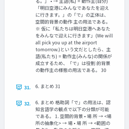
る。」 • → 主語(私) = 動作主(自分)
「明日空港にみんなであなたを迎え
に行きます。」の「で」の正体は、
空間的背景の動作 主の用法である。
※ 仮に「私たちは明日空港へあなた
をみんなで迎えに行きます」(We will
all pick you up at the airport
tomorrow.)という文だとしたら、主
語(私たち) = 動作主(みんな)の関係が
成立するため、「で」は役割 的背景
の動作主の様態の用法である。 30
6. まとめ 31
31.
6. まとめ 格助詞「で」の用法は、認
32.
知言語学の観点で以下の分類が可能
である。 1. 空間的背景 • 場 所 → <場
所の抽象化> → 場 • 場 所 → <範囲の