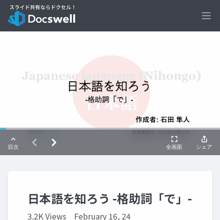
Ope
日本語を知ろう -格助詞「で」-
3.2K Views
February 16, 24