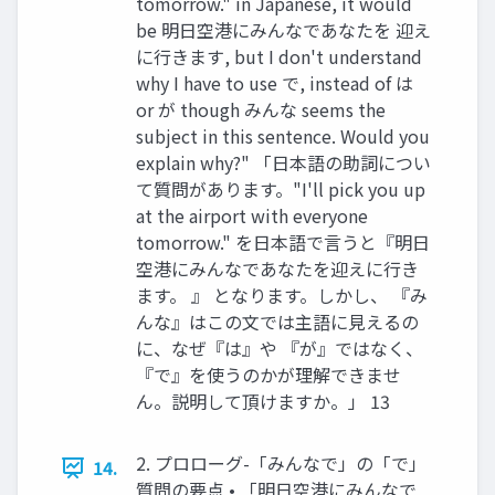
tomorrow." in Japanese, it would
be 明日空港にみんなであなたを 迎え
に行きます, but I don't understand
why I have to use で, instead of は
or が though みんな seems the
subject in this sentence. Would you
explain why?" 「日本語の助詞につい
て質問があります。"I'll pick you up
at the airport with everyone
tomorrow." を日本語で言うと『明日
空港にみんなであなたを迎えに行き
ます。 』 となります。しかし、 『み
んな』はこの文では主語に見えるの
に、なぜ『は』や 『が』ではなく、
『で』を使うのかが理解できませ
ん。説明して頂けますか。」 13
2. プロローグ-「みんなで」の「で」
14.
質問の要点 • 「明日空港にみんなで