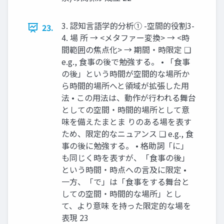
3. 認知言語学的分析① -空間的役割3-
23.
4. 場 所 → <メタファー変換> → <時
間範囲の焦点化> → 期間・時限定 ❑
e.g., 食事の後で勉強する。 • 「食事
の後」という時間が空間的な場所か
ら時間的場所へと領域が拡張した用
法 • この用法は、動作が行われる舞台
としての空間・時間的場所として意
味を備えたまとま りのある場を表す
ため、限定的なニュアンス ❑ e.g., 食
事の後に勉強する。 • 格助詞「に」
も同じく時を表すが、「食事の後」
という時間・時点への言及に限定 •
一方、「で」は「食事をする舞台と
しての空間・時間的な場所」とし
て、より意味 を持った限定的な場を
表現 23