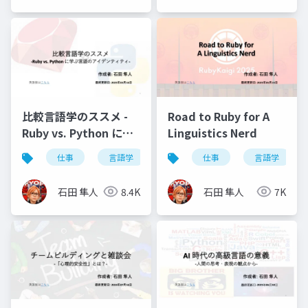
比較言語学のススメ -
Road to Ruby for A
Ruby vs. Python に学
Linguistics Nerd
ぶ言語のアイデンティ
仕事
言語学
自然言語
仕事
プログラミング言
言語学
ティ-
石田 隼人
8.4K
石田 隼人
7K