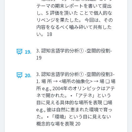
テーマの期末レポートを書いて提出
し、S 評価を頂いた ことで個人的な
リベンジを果たした。 今回は、その
内容をなるべく嚙み砕いて共有した
い。 18
3. 認知言語学的分析① -空間的役割-
19.
19
3. 認知言語学的分析① -空間的役割3-
20.
1. 場 所 → <場所の抽象化> → 場 ❑ 場
所 e.g., 2004年のオリンピックはアテ
ネで開かれた。 • 「アテネ」という
目に見える具体的な場所を表現 ❑場
e.g., 彼は自然に恵まれた環境で育っ
た。 • 「環境」という目に見えない
概念的な場を表現 20