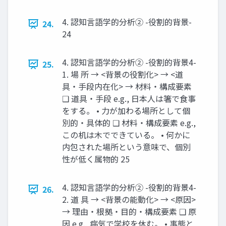
4. 認知言語学的分析② -役割的背景-
24.
24
4. 認知言語学的分析② -役割的背景4-
25.
1. 場 所 → <背景の役割化> → <道
具・手段内在化> → 材料・構成要素
❑ 道具・手段 e.g., 日本人は箸で食事
をする。 • 力が加わる場所として個
別的・具体的 ❑ 材料・構成要素 e.g.,
この机は木でできている。 • 何かに
内包された場所という意味で、個別
性が低く属物的 25
4. 認知言語学的分析② -役割的背景4-
26.
2. 道 具 → <背景の能動化> → <原因>
→ 理由・根拠・目的・構成要素 ❑ 原
因 e.g., 病気で学校を休む。 • 事態と