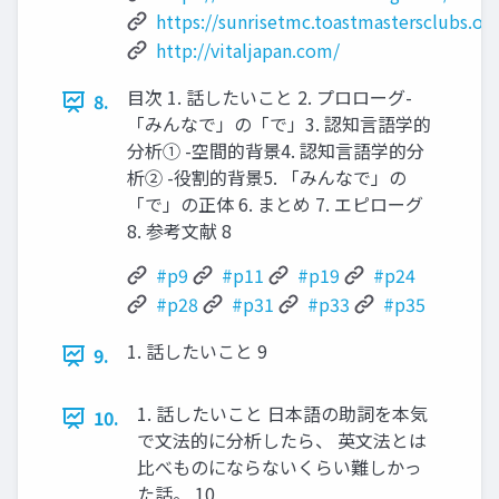
https://sunrisetmc.toastmastersclubs.or
http://vitaljapan.com/
目次 1. 話したいこと 2. プロローグ-
8.
「みんなで」の「で」3. 認知言語学的
分析① -空間的背景4. 認知言語学的分
析② -役割的背景5. 「みんなで」の
「で」の正体 6. まとめ 7. エピローグ
8. 参考文献 8
#p9
#p11
#p19
#p24
#p28
#p31
#p33
#p35
1. 話したいこと 9
9.
1. 話したいこと 日本語の助詞を本気
10.
で文法的に分析したら、 英文法とは
比べものにならないくらい難しかっ
た話。 10