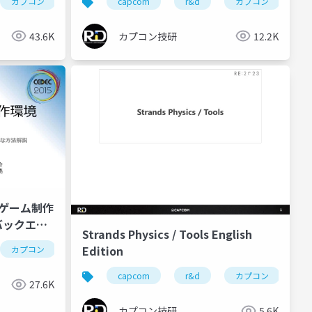
ゲーム開発
カプコン
cedec2017
カプコン技研
capcom
world engine
cedec
r&d
ゲーム開発
カプコン
ce
43.6K
カプコン技研
12.2K
のゲーム制作
バックエン
Strands Physics / Tools English
ュニケーシ
Edition
ゲーム開発
カプコン
cedec2015
カプコン技研
re engine
cedec
ゲーム開発
ce
半)
capcom
r&d
カプコン
27.6K
カプコン技研
5.6K