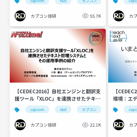
capcom
r&d
カプコン
カプコン技研
cap
レクショ
き出すマ
カプコン技研
55.7K
カ
【CEDEC2016】自社エンジンと翻訳支
【CEDE
援ツール「XLOC」を連携させたテキス
環境：エ
ト管理システムとその運用事例の紹介
ド、開発
capcom
r&d
カプコン
カプコン技研
cap
ョンの具体
カプコン技研
22.1K
カ