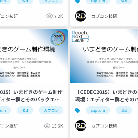
com
cedec
r&d
ゲーム開発
カプコン
cedec2017
カプコン技研
capcom
world engine
cedec
r&d
ンと、エンジニアの能力を引
ネージメント
プコン技研
7.2K
カプコン技研
C2015】いまどきのゲーム制作
【CEDEC2015】いまどき
ディター群とそのバックエン
環境：エディター群とその
スタッフ間のコミュニケーシ
ド、開発スタッフ間のコミ
com
cedec
r&d
ゲーム開発
カプコン
cedec2016
カプコン技研
capcom
re engine
cedec
r&d
的な方法解説(後半)
ョンの具体的な方法解説(前
プコン技研
13.6K
カプコン技研