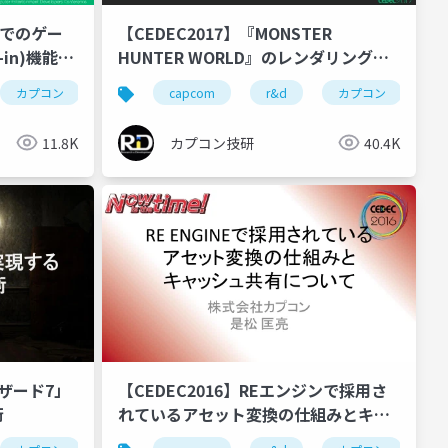
NEでのゲー
【CEDEC2017】『MONSTER
-in)機能の
HUNTER WORLD』のレンダリング技
術とGPU最適化の紹介(後半)
ゲーム開発
カプコン
cedec2017
カプコン技研
capcom
re engine
cedec
r&d
world engine
ゲーム開発
カプコン
ce
11.8K
カプコン技研
40.4K
ハザード7」
【CEDEC2016】REエンジンで採用さ
術
れているアセット変換の仕組みとキャ
ッシュ共有について