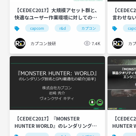
【CEDEC2017】大規模アセット群と、
【CEDEC
快適なユーザー作業環境に対してのア
言わせない
プローチ
～
capcom
r&d
カプコン
カプコン技研
cap
カプコン技研
7.4K
カ
【CEDEC2017】『MONSTER
【CEDEC
HUNTER WORLD』のレンダリング技
HUNTER
術とGPU最適化の紹介(前半)
オリティ