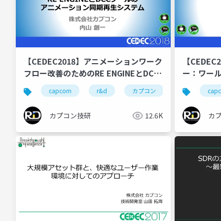
【CEDEC2018】アニメーションワーク
【CEDE
フロー改善のためのRE ENGINEとDCC
ー：ワー
ツールのアニメーション同期再生シス
のスペッ
capcom
r&d
カプコン
カプコン技研
cap
テム
カプコン技研
12.6K
カ