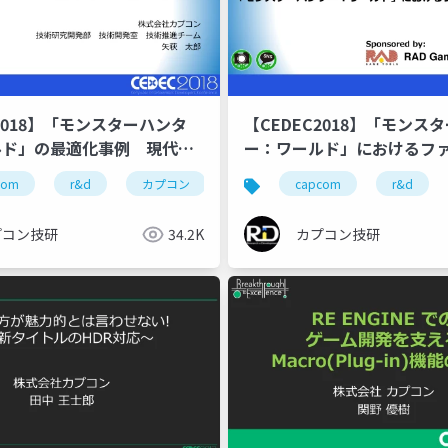
C2018】「モンスターハンタ
【CEDEC2018】「モンス
ルド」の最適化事例 現代機
ー：ワールド」におけるファ
クを活かすための取組
適化
com
cedec
r&d
ゲーム開発
カプコン
cedec2018
カプコン技研
capcom
re engine
cedec
r&d
プコン技研
34.2K
カプコン技研