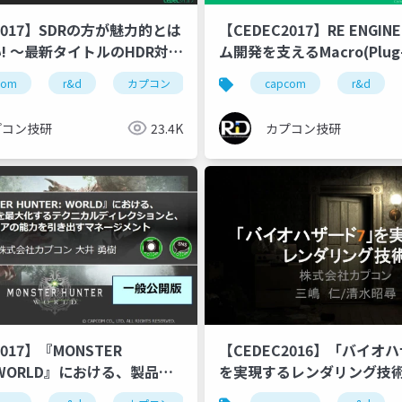
2017】SDRの方が魅力的とは
【CEDEC2017】RE ENGI
! ～最新タイトルのHDR対応
ム開発を支えるMacro(Plug
紹介
com
cedec
r&d
ゲーム開発
カプコン
cedec2017
カプコン技研
capcom
re engine
cedec
r&d
プコン技研
23.4K
カプコン技研
2017】『MONSTER
【CEDEC2016】「バイオ
 WORLD』における、製品ク
を実現するレンダリング技
を最大化するテクニカルディ