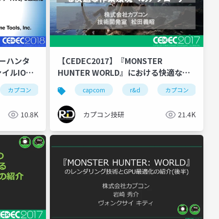
ターハンタ
【CEDEC2017】『MONSTER
イルIO最
HUNTER WORLD』における快適な作
業環境へのアプローチ
ゲーム開発
カプコン
cedec2018
カプコン技研
capcom
world engine
cedec
r&d
ゲーム開発
カプコン
ce
10.8K
カプコン技研
21.4K