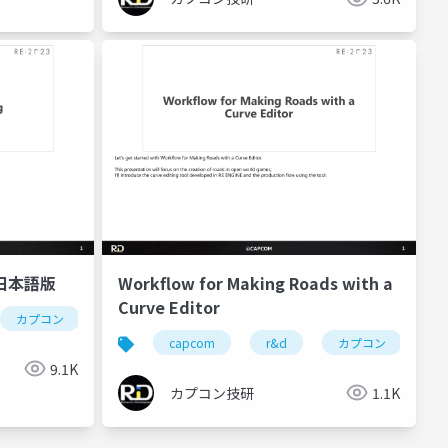
ng 日本語版
Workflow for Making Roads with a
Curve Editor
カプコン
カプコンオープンカンファレンス プロフェッショナル
カプコン技研
re engine
re:2023
re2023ca
ca
re:2023
capcom open conference professional
capcom
r&d
カプコン
カプコンオー
9.1K
カプコン技研
1.1K