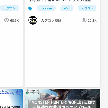
の内製ゲームエンジンへの導入
ゲーム開発
カプコン
cedec2018
カプコン技研
capcom
re engine
cedec
r&d
ゲーム開発
カプコン
ce
68.5K
カプコン技研
22.3K
resident evil requiem
pragmata