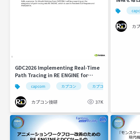
を支える
cap
カ
GDC2026 Implementing Real-Time
Path Tracing in RE ENGINE for
'Resident Evil Requiem' and
capcom
カプコン
カプコン技研
re en
'PRAGMATA'
カプコン技研
37K