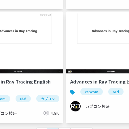
in Ray Tracing English
Advances in Ray Traci
re engine
re:2023
capcom open conference professional
capcom
r&d
com
r&d
カプコン
カプコン技研
re engine
カプコン技研
プコン技研
4.5K