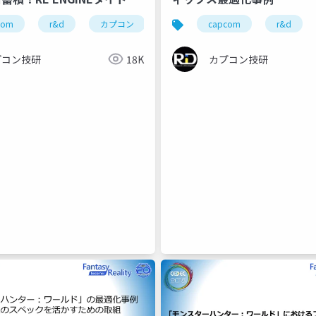
自動計測レポート
com
r&d
カプコン
カプコン技研
capcom
cedec
r&d
プコン技研
18K
カプコン技研
gine
r&d
gdc2026
nvidia
path tracing