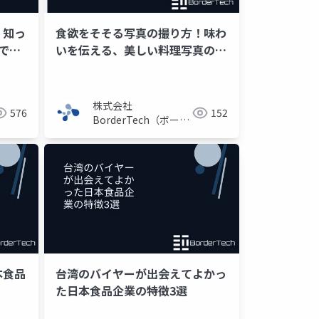
、知っ
食欲をそそる写真の撮り方！味わ
で解
いを伝える、美しい料理写真の作
り方3選
株式会社
576
152
BorderTech（ボーダ
ーテック）
本食品
台湾のバイヤーが出会えてよかっ
た日本食品企業の特徴3選