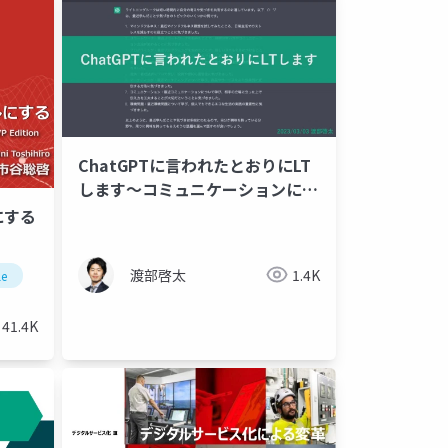
ChatGPTに言われたとおりにLT
します〜コミュニケーションにお
複数論理
プラットフォーム論理
いて大切な3つのポイント〜
にする
x化
サービス化
dx scenario
製造企業
渡部啓太
1.4K
le
41.4K