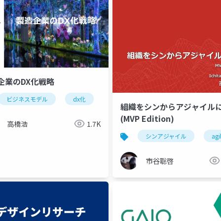
企業のDX化戦略
ビジネスモデル
dx化
両利きの経営
「製品＋」論理
組織をシンからアジャイル
s
industry4.0
デジタル化
digital servitization
d
(MVP Edition)
高橋浩
1.7K
シンアジャイル
agi
市谷聡啓