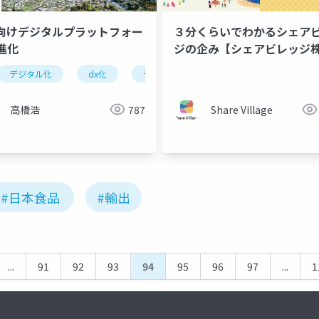
B向けデジタルプラットフォー
３分くらいでわかるシェア
進化
ジの企み【シェアビレッジ
造企業
デジタルサービス戦略
成果指向サービス
社 事業紹介】
デジタル化
dx化
デジタルプラットフォーム
製造企業
高橋浩
787
Share Village
#日本食品
#輸出
...
91
92
93
94
95
96
97
...
1