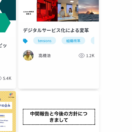
デジタルサービス化による変革
tensions
組織改革
デジタル化
di
ピッ
複雑性の制御
高橋浩
1.2K
5.4K