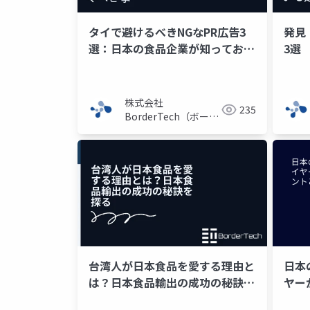
タイで避けるべきNGなPR広告3
発見
選：日本の食品企業が知っておく
3選
べき事
株式会社
235
BorderTech（ボーダ
ーテック）
台湾人が日本食品を愛する理由と
日本
は？日本食品輸出の成功の秘訣を
ヤー
探る
とは