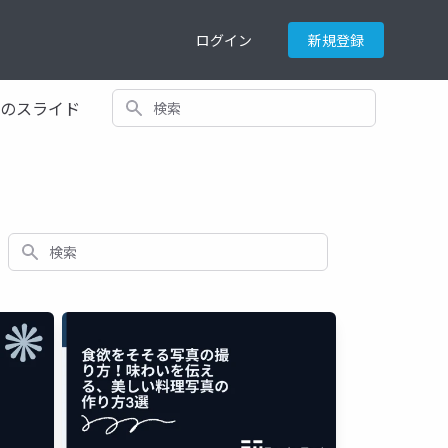
ログイン
新規登録
検索
てのスライド
検索