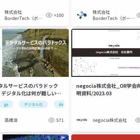
株式会社
株式会社
>100
BorderTech（ボー
BorderTech（ボーダ
ダーテック）
ーテック）
タルサービスのパラドック
negocia株式会社_OR学会
- デジタル化は何が難しいの
明資料/2023.03
-
ge
デジタル化
dx化
digital service paradox
高橋浩
571
negocia株式会社