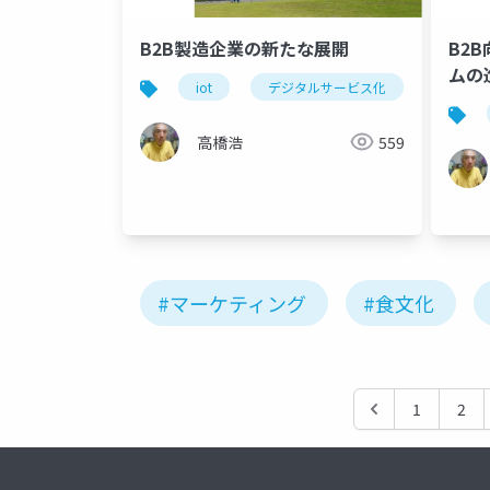
B2B製造企業の新たな展開
B2
ムの
iot
デジタルサービス化
b2b製
高橋浩
559
#マーケティング
#食文化
1
2