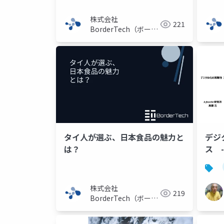
株式会社
221
BorderTech（ボーダ
ーテック）
タイ人が選ぶ、日本食品の魅力と
デジ
は？
ス 
か？ 
株式会社
219
BorderTech（ボーダ
ーテック）