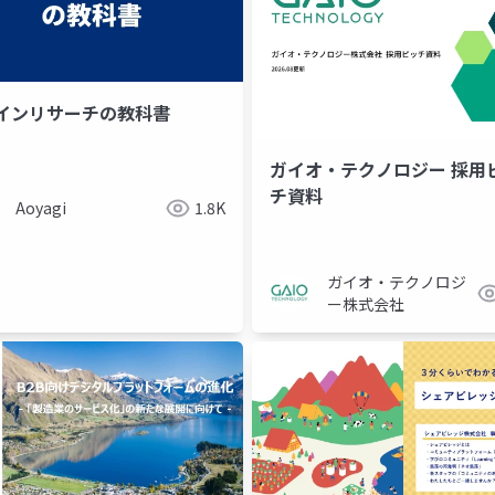
インリサーチの教科書
ガイオ・テクノロジー 採用
モジュール性
ds化
dsキューブ
複雑性
チ資料
Aoyagi
1.8K
ガイオ・テクノロジ
ー株式会社