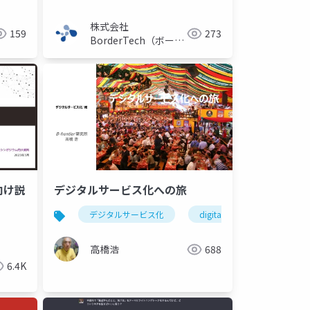
株式会社
159
273
BorderTech（ボーダ
ーテック）
向け説
デジタルサービス化への旅
デジタルサービス化
digital servitization
デジタルサービス
デジタルサービスのパラドックス
高橋浩
688
6.4K