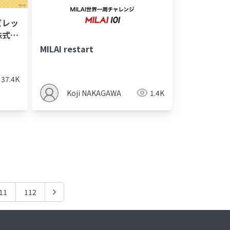
ビレッ
株式会
MILAI restart
のdx
組織変化
エコシテムオーケストレーション
37.4K
Koji NAKAGAWA
1.4K
11
112