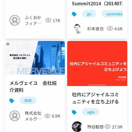
Summit2014（20140718）
gis
opendata
ふくおか
17K
フィナン
杉本直也
4.6K
シャルグ
ループ
メルヴェイユ 会社紹
介資料
社内にアジャイルコミ
ュニティを立ち上げる
採用
agile
株式会社
6.9K
メルヴェ
イユ
市谷聡啓
27.9K