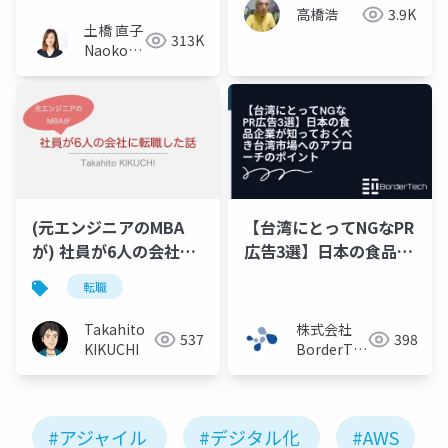
高橋浩
3.9K
土橋 直子
313K
Naoko
Tsuchihashi
(元エンジニアのMBA
【台湾にとってNGなPR
が) 社員が6人の会社に
広告3選】日本の食品企
転職した話
業が知っておくべき台
転職
(
IPPP2022@2022.08.10
)
湾市場へのアプローチ
のポイント
Takahito
株式会社
537
398
KIKUCHI
BorderTech（ボ
ーダーテッ
ク）
#アジャイル
#デジタル化
#AWS