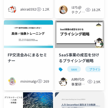
はち@
akira6592
1.2K
18.2K
テクノロ
ジーメデ
ィア
「Newbee」
FP交流会みにまるセミ
SaaS事業の成否を分け
ナー
るプライシング戦略
saas
プライシング
AI時代の
minimalgreen
269
2.9K
事業研究 /
FirstPenguin