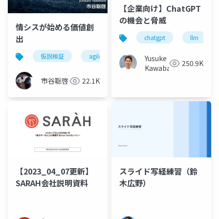
【企業向け】ChatGPT
の機会と脅威
情シスが始める価値創
出
chatgpt
llm
仮説検証
agile
Yusuke
250.9K
Kawabata
市谷聡啓
22.1K
【2023_04_07更新】
スライド写経練習（鈴
SARAH会社説明資料
木広野）