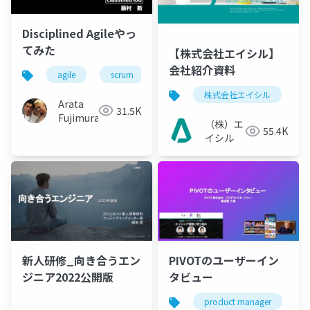
Disciplined Agileやっ
てみた
【株式会社エイシル】
会社紹介資料
agile
scrum
disciplined-agile
株式会社エイシル
Arata
31.5K
Fujimura
（株）エ
55.4K
イシル
新人研修_向き合うエン
PIVOTのユーザーイン
ジニア2022公開版
タビュー
product manager