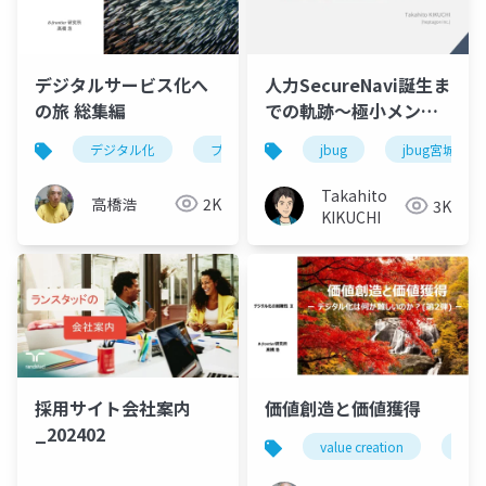
デジタルサービス化へ
人力SecureNavi誕生ま
の旅 総集編
での軌跡〜極小メンバ
ーの会社でISMSを爆速
デジタル化
プラットフォーム
jbug
ビジネスモデル
jbug宮城
取得したマネジメン
ト〜 (JBUG宮城
Takahito
高橋浩
2K
3K
#
0@2023.03.14
)
KIKUCHI
採用サイト会社案内
価値創造と価値獲得
_202402
value creation
valu