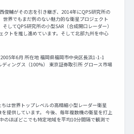
の大西俊輔がその志を引き継ぎ、2014年にQPS研究所の
し、世界でもまだ例のない魅力的な衛星プロジェクト
 そしてQPS研究所の小型SAR（合成開口レーダー）
ロジェクトを推し進めています。そして北部九州を中心
年月 2005年6月 所在地 福岡県福岡市中央区長浜1-1-1
ルディングス（100%） 東京証券取引所 グロース市場
地球を観測 私たちは世界トップレベルの高精細小型レーダー衛星
画像を提供しています。 今後、毎年複数機の衛星を打上
界中のほぼどこでも特定地域を平均10分間隔で観測で