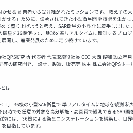
宇宙産業を根付かせる 創業者から受け継がれたミッションです。 教え子
付かせる」ために、伝承されてきた小型衛星開 発技術を生か
めて盛り上げようと考え、SAR衛星の小 型化に着手しました。
、この衛星を36機使って、地球を準リアルタイムに観測するプ 
を展開し、産業発展のために走り続けています。
 社名 株式会社QPS研究所 代表者 代表取締役社長 CEO 大西 俊輔 設立
ェア等の研究開発、 設計、製造、販売等 株主 株式会社QPSホー
界とは
S-SAR PROJECT」 36機の小型SAR衛星で 準リアルタイムに
天候不良時でも任意の対象を高分解能・高画質で観測できるSAR
最終的には、 36機による衛星コンステレーションを構築し、世
」を目指しています。