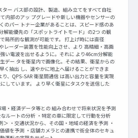
 電気推進スラスター バス部の設計、製造、組み立てをすべて自社
せて内部のアッ プグレードや新しい機器やセンサーの
多くのパー トナー企業があることは、スピード感のあ
と分解能優先の「スポットライトモード」の2つ の観
解能で局所的な観測が可能です。 打上げ時には直径
精度やレーダー装置を性能向上させ、より 高精細・高画
強い電波を出せるように。それに より46cm分解能
な生デー タを衛星内で画像化。その結果、衛星からの
素早く抽出 し、速やかに地上へ届けることができま
、QPS-SAR 衛星間通信 は高い出力と容量を実現
能にしています。 より早く衛星にタスクを送信した
ズ 気候・市場・経済データ等との 組み合わせで将来状況を予測
全なルートの分析 ・特定の車に限定して行動を分析
例＞ ・交通状況から、その国・地域の経済を予測 ・
価値を予測 ・店舗カメラとの連携で街全体のセキュ
自動運転の実現をサポート