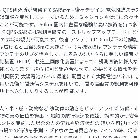
ut QPS-SAR - QPS研究所が開発するSAR衛星 - 衛星デザイン
軌道離脱を実施します。 ているため、ミッションや状況に合わ
ことが可能です。 50km 圏内に豊富な経験と高い技術を持つ
ド QPS-SARには観測幅優先の「ストリップマップモー ド」
能で広域の観測が可能です。後者 アンテナ は50cm以下の分
ナは広げると直径3.6mの大きさへ。3号機以降は アンテナの
アンテナのリブを増やして、たるみのない さらに美しい鏡面で
化装置（FLIP） 軌道上画像化装置によって、観測直後に膨大
能となります。さら にAIと組み合わせて、必要とする情報を
の共同開発 太陽電池パネル 最適に配置された太陽電池パネルにより
を用いた衛星間通信システムを用いて、 間の高画質の観測を可
地上へ送信したりすることが可 能です。
ur Project 人・車・船・動物など 移動体の動きをビジュアライ
建物の真の価値を算出 ・船舶の航行状況を確認、効率的かつ安
ベントを実施した場合の人の流れや経済状況の 違いを可視化 ＜
市場での価値を予測 ・ブドウの生育具合からワインの味、将来
ターン、建物の変化の蓄積による最適ルートや危険の 予測等、