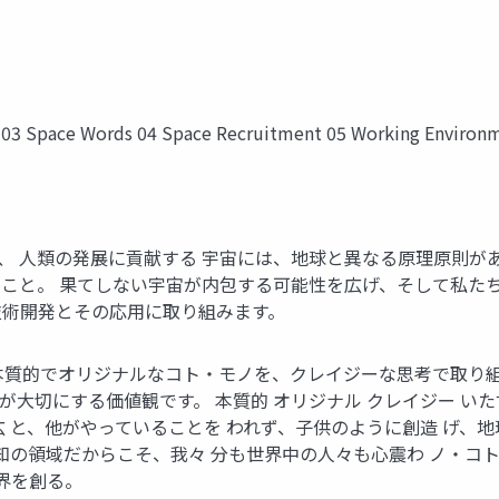
 03 Space Words 04 Space Recruitment 05 Working Environ
可能性を広げ、 人類の発展に貢献する 宇宙には、地球と異なる原理
こと。 果てしない宇宙が内包する可能性を広げ、そして私た
技術開発とその応用に取り組みます。
能性を広げる本質的でオリジナルなコト・モノを、クレイジーな思考で
所が大切にする価値観です。 本質的 オリジナル クレイジー い
 と、他がやっていることを われず、子供のように創造 げ、地
知の領域だからこそ、我々 分も世界中の人々も心震わ ノ・コ
界を創る。