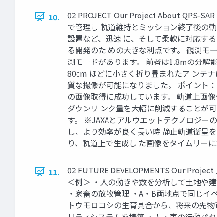
02 PROJECT Our Project Abo
10.
で管理し 軌道維持とミッション終了後の
設置など、迅速 に、そして柔軟に対応する
る開発のた めの大きな利点です。 観測モー
測モードがあります。 前者は1.8mの分解
80cm ほどに小さく折り畳まれたア ンテ
質な撮像が可能になりました。 ポイント：
の画像取得に成功しています。 軌道上画像
ダウンリ ンク量を大幅に削減することが可
す。 ※JAXAとアルウエットテクノロジー
し、より効率が良く長い時 静止軌道衛星
り、軌道上で生成し た画像をタイムリーに
02 FUTURE DEVELOPMENTS O
11.
＜例＞ ・人の動きや数を分析して土地や
・家畜の放牧管理 ・A・B両地点で同じイ
トウモロコシの生育具合から、将来の先物
リティシステムを構築 ・人・車の行動パ