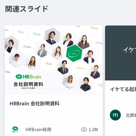
関連スライド
イケてる起
HRBrain 会社説明資料
北原
HRBrain採用
1.3M