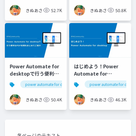
きぬあさ
52.7K
きぬあさ
50.8K
Power Automate for
はじめよう！Power
desktopで行う便利な
Automate for
PDF処理をまとめてご
desktop ～未経験者向
power automate for desktop
pad
power automate for deskt
pa4d
紹介
け～
きぬあさ
50.4K
きぬあさ
46.3K
各ページのテキスト