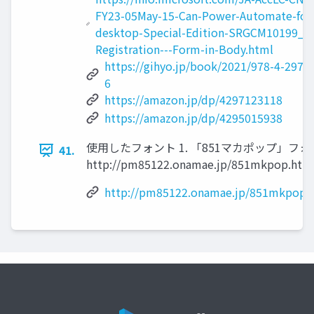
FY23-05May-15-Can-Power-Automate-for
desktop-Special-Edition-SRGCM10199_L
Registration---Form-in-Body.html
https://gihyo.jp/book/2021/978-4-297-
6
https://amazon.jp/dp/4297123118
https://amazon.jp/dp/4295015938
使用したフォント 1. 「851マカポップ」フォ
41.
http://pm85122.onamae.jp/851mkpop.html
http://pm85122.onamae.jp/851mkpop.