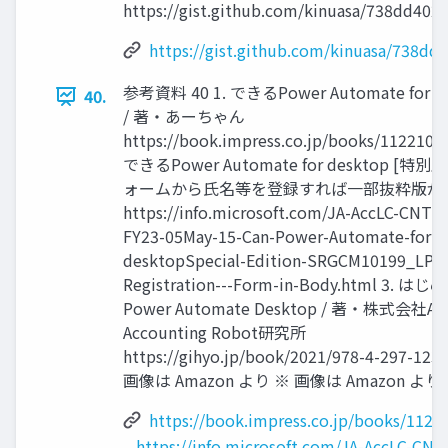
https://gist.github.com/kinuasa/738dd40
https://gist.github.com/kinuasa/738
参考資料 40 1. できるPower Automate for d
40.
/ 著・あーちゃん
https://book.impress.co.jp/books/11221011
できるPower Automate for desktop [特別
ォームから氏名等を登録すれば一部抜粋版が
https://info.microsoft.com/JA-AccLC-CNTN
FY23-05May-15-Can-Power-Automate-for-
desktopSpecial-Edition-SRGCM10199_LP0
Registration---Form-in-Body.html 3. は
Power Automate Desktop / 著・株式会社AS
Accounting Robot研究所
https://gihyo.jp/book/2021/978-4-297-123
画像は Amazon より ※ 画像は Amazon より
https://book.impress.co.jp/books/1122
https://info.microsoft.com/JA-AccLC-CN