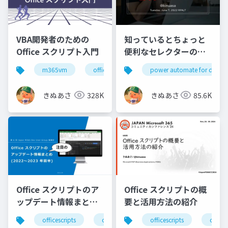
VBA開発者のための
知っているとちょっと
Office スクリプト入門
便利なセレクターの基
礎知識
m365vm
officescripts
power automate for deskt
officeスクリプト
きぬあさ
328K
きぬあさ
85.6K
Office スクリプトのア
Office スクリプトの概
ップデート情報まとめ
要と活用方法の紹介
(2022～2023 年前半)
officescripts
officeスクリプト
officescripts
m365dev
offi