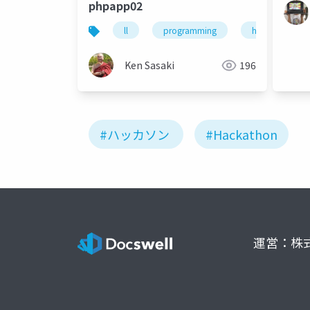
phpapp02
ll
programming
hackathon
Ken Sasaki
196
#ハッカソン
#Hackathon
運営：株