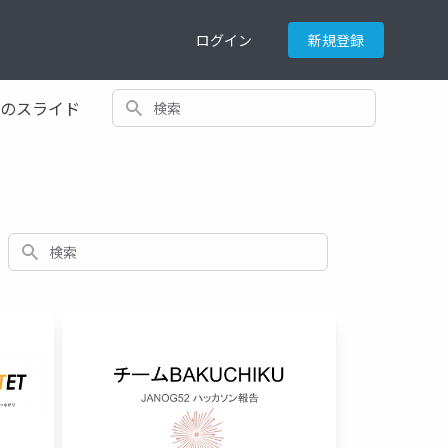
ログイン
新規登録
検索
てのスライド
検索