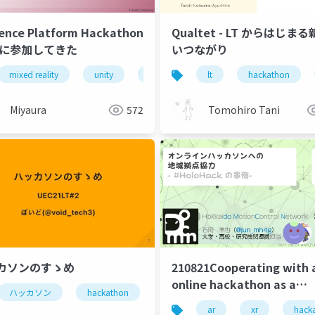
ence Platform Hackathon
Qualtet - LT からはじま
24に参加してきた
いつながり
oxicity prediction
machine learning
molecular descriptors
mixed reality
unity
hackathon
lt
xrmtg
hackathon
Miyaura
572
Tomohiro Tani
カソンのすゝめ
210821Cooperating with 
online hackathon as a
ハッカソン
hackathon
programming
development
satellite venue for regio
ar
xr
hack