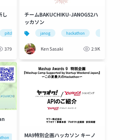
る新し
チームBAKUCHIKU-JANOG52ハ
ッカソン
pitch-contest
janog
作品紹介
hackathon
nextjs
react
internet
firebase
netwo
379
Ken Sasaki
2.9K
an
prototyping
technology
nal
MA9特別企画ハッカソン キーノ
athon
community