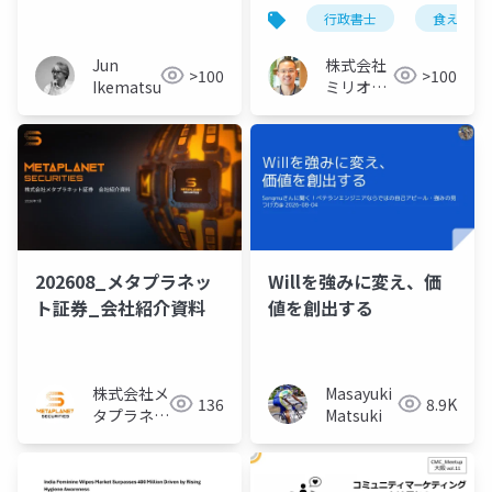
たときの答え方―AIに
要因と対策
行政書士
食えない
会社の世界地図を教え
る
Jun
株式会社
>100
>100
Ikematsu
ミリオン
バリュー
202608_メタプラネッ
Willを強みに変え、価
ト証券_会社紹介資料
値を創出する
株式会社メ
Masayuki
136
8.9K
タプラネッ
Matsuki
ト証券