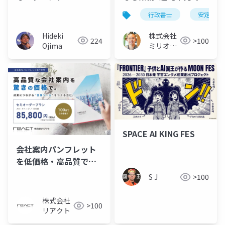
わらない仕事】
行政書士
安定収入
Hideki
株式会社
224
>100
Ojima
ミリオン
バリュー
SPACE AI KING FES
会社案内パンフレット
を低価格・高品質で作
れるサービス
S J
>100
株式会社
>100
リアクト