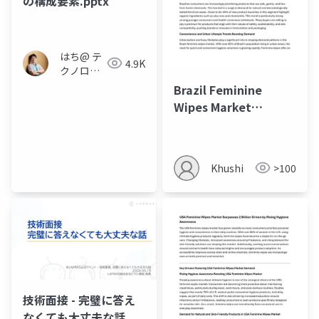
の構成要素.pptx
はち@ テ
4.9K
クノロジ
ーメディ
Brazil Feminine
ア
Wipes Market
「Newbee」
Outlook to 2035
Khushi
>100
技術面接 - 完璧に答え
なくても大丈夫な話