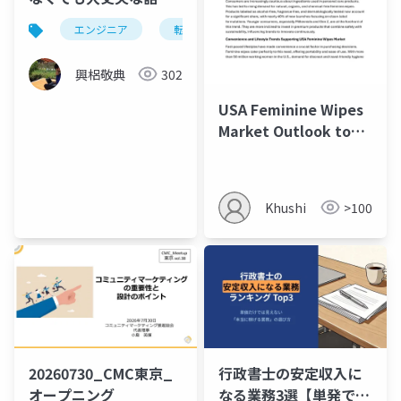
エンジニア
転職
面接
興梠敬典
302
USA Feminine Wipes
Market Outlook to
2035
Khushi
>100
20260730_CMC東京_
行政書士の安定収入に
オープニング
なる業務3選【単発で終