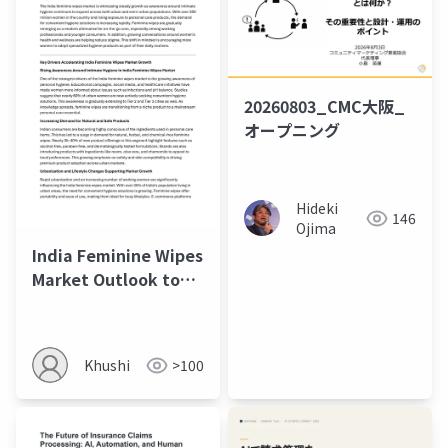
20260803_CMC大阪_
オープニング
Hideki
146
Ojima
India Feminine Wipes
Market Outlook to
2035
Khushi
>100