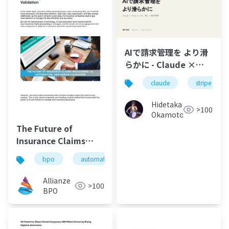
AIで請求管理を より滑
らかに - Claude ×
Stripe による、新しい
claude
stripe
請求管理
Hidetaka
>100
Okamoto
The Future of
Insurance Claims
Processing, AI,
bpo
automation
insurance claim processing
Automation, and
Human Validation
Allianze
>100
BPO