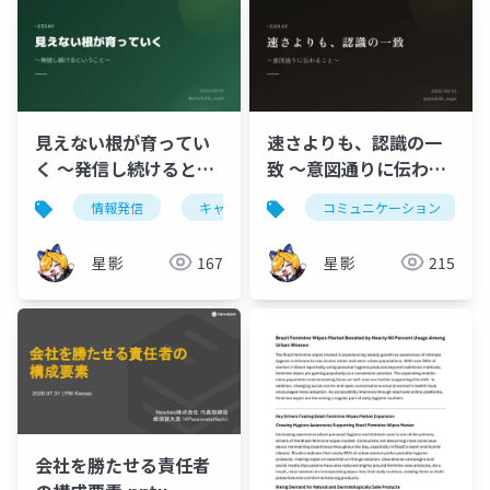
見えない根が育ってい
速さよりも、認識の一
く 〜発信し続けるとい
致 〜意図通りに伝わる
うこと〜
こと〜
情報発信
キャリア
コミュニケーション
星影
167
星影
215
会社を勝たせる責任者