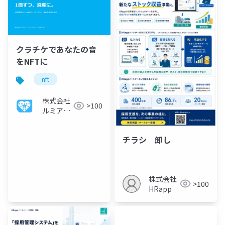
クラチケであなたの音
をNFTに
nft
株式会社
>100
ルミアデ
ス・ソリ
ューショ
チラシ 卸し
ン
株式会社
>100
HRapp