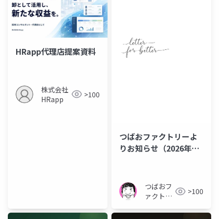
HRapp代理店提案資料
株式会社
>100
HRapp
つばおファクトリーよ
りお知らせ（2026年8
月）Letter for better
2026_08
つばおフ
>100
ァクトリ
ー