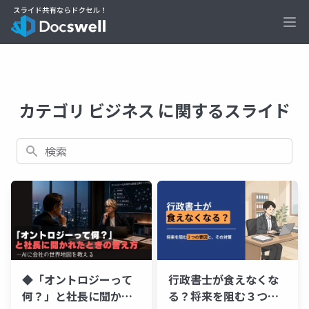
Ope
カテゴリ ビジネス に関するスライド
検索
◆「オントロジーって
行政書士が食えなくな
何？」と社長に聞かれ
る？将来を阻む３つの