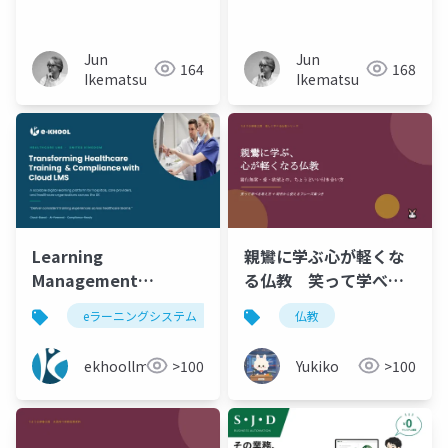
か？―AIへの隷属は主
いるのか？―AIは暗黙
語を手放すところから
知を自分では学べない
始まる
Jun
Jun
164
168
Ikematsu
Ikematsu
Learning
親鸞に学ぶ心が軽くな
Management
る仏教 笑って学べる
Software in the UK
考え方＋明日から使え
eラーニングシステム
e-khoolソフトウェア
仏教
best 
for Healthcare
るフレーズ集つき
Training and
ekhoollms
>100
Yukiko
>100
Compliance