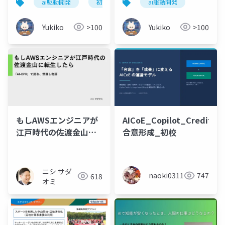
ai駆動開発
初心者
ai駆動開発
Yukiko
>100
Yukiko
>100
もしAWSエンジニアが
AICoE_Copilot_Credits
江戸時代の佐渡金山に
合意形成_初校
転生したら―「AI-
BPR」で挑む、世直し
物語―
ニシ サダ
naoki0311
747
618
オミ