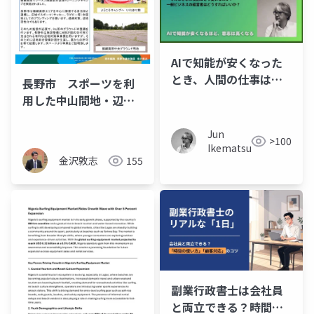
AIで知能が安くなった
とき、人間の仕事はど
長野市 スポーツを利
うなるのか？―AIで知
用した中山間地・辺地
能が安くなるほど意志
活性化 （辺地対策事業
は高くなる
債の利用による施設整
Jun
>100
Ikematsu
備） Jリーグチームの
金沢敦志
155
キャンプ誘致
副業行政書士は会社員
と両立できる？時間不