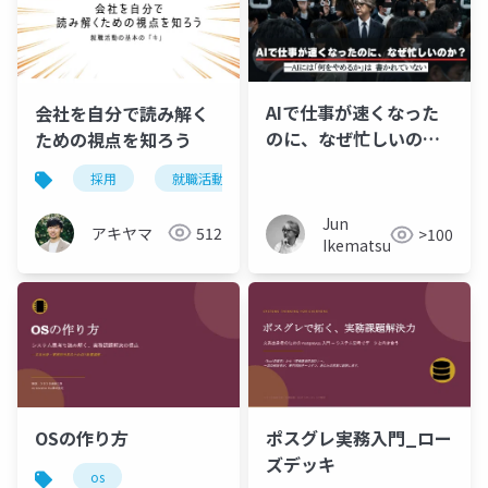
AIで仕事が速くなった
会社を自分で読み解く
のに、なぜ忙しいの
ための視点を知ろう
か？―AIには「何をや
採用
就職活動
価値観
めるか」は書かれてい
ない
Jun
アキヤマ
512
>100
Ikematsu
OSの作り方
ポスグレ実務入門_ロー
ズデッキ
os