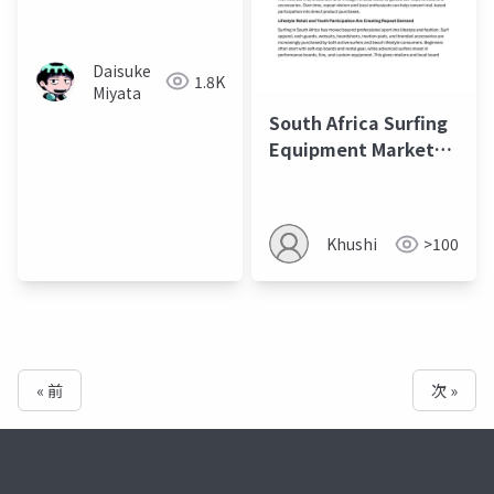
Daisuke
1.8K
Miyata
South Africa Surfing
Equipment Market
Outlook to 2035
Khushi
>100
« 前
次 »