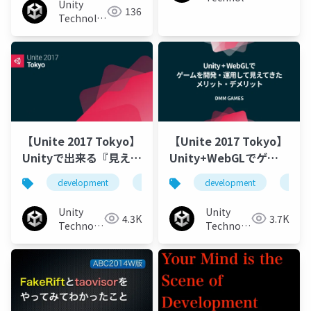
バーが語る開発秘話～
Unity
136
Japan
Technologies
Japan
【Unite 2017 Tokyo】
【Unite 2017 Tokyo】
Unityで出来る『見える
Unity+WebGLでゲー
開発』のススメ 〜ス
ムを開発・運用して見
development
example
development
smartphone
gam
unit
マホゲーム「ららマ
えてきたメリット・デ
ジ」開発事例〜
メリット
Unity
Unity
4.3K
3.7K
Technologies
Technologies
Japan
Japan