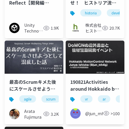
Reflect【開発編
せ！ ヒストリア流ゲ
ver2.0】
ーム開発マネジメント
historia
developme
手法
Unity
株式会社
1.9K
20.7K
Technologies
ヒストリ
Japan
ア
最高のScrumキメた後
190821Activities
にスケールさせようと
around Hokkaido by
して混乱した話
DoMCN members and
agile
scrum
vr
ar
scien
Immediate Gadget-
Driven-Hackathon
Arata
@jun_mh4g
>100
3.2K
Event
Fujimura