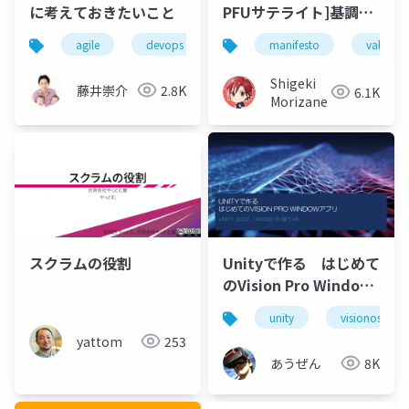
に考えておきたいこと
PFUサテライト]基調講
演
agile
devops
engineer
manifesto
development
value
Shigeki
藤井崇介
2.8K
6.1K
Morizane
スクラムの役割
Unityで作る はじめて
のVision Pro Window
アプリ
unity
visionos
yattom
253
あうぜん
8K