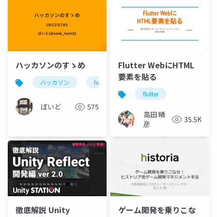
ハッカソンのすゝめ
Flutter WebにHTML
要素を貼る
ハッカソン
hackathon
programming
de
flutter
ぼいど
575
高田 晴
35.5K
彦
徹底解説 Unity
ゲーム開発を乗りこな