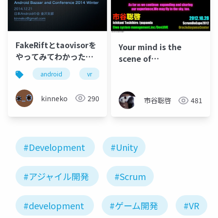
FakeRiftとtaovisorを
Your mind is the
やってみてわかったこ
scene of
と ABC2014W版
development
android
vr
kinneko
290
市谷聡啓
481
#Development
#Unity
#アジャイル開発
#Scrum
#development
#ゲーム開発
#VR