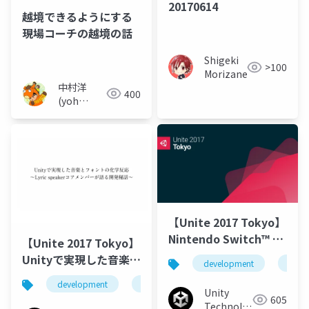
20170614
越境できるようにする
現場コーチの越境の話
Shigeki
>100
Morizane
中村洋
400
(yoh
nakamura)
【Unite 2017 Tokyo】
Nintendo Switch™ 本
【Unite 2017 Tokyo】
体同時発売必達、家庭
Unityで実現した音楽と
development
rpg
用向けRPG「いけにえ
フォントの化学反応 ～
development
music
font
unity
と雪のセツナ」開発の
Lyric speakerコアメン
Unity
605
裏側
Technologies