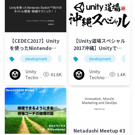
【CEDEC2017】Unity
【Unity道場スペシャル
を使ったNintendo
2017沖縄】Unityで開
Switch™向けのタイト
発する上で 知っとくと
development
unity
unity3d
development
開発
funct
ル開発・移植テクニッ
便利な面白機能のアレ
ク!!
コレ
Unity
Unity
41.8K
1.4K
Technologies
Technologies
Japan
Japan
Netadashi Meetup #3