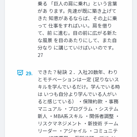
乗る 「巨人の肩に乗れ」という言葉
があ ります。先達が既に築き上げて
きた 知恵があるならば、その上に乗
って 仕事をすればいい。肩を借り
て、前 に進む。目の前に広がる新た
な風景 を目のあたりにして、また自
分なり に講じていけばいいのです。
27
できた？秘訣 ２．入社20数年、わり
29.
とモチベーションは一定 (足りないス
キルを学んでいるだけ。学んでいる時
は いつも自分より学んでいる人がい
ると感じている） ・保険約款 ・事務
マニュアル ・プログラム ・システム
新人 ・MBA系スキル ・関係者調整 ・
リスクマネジメント ・新技術 チーム
リーダー ・アジャイル ・コミュニテ