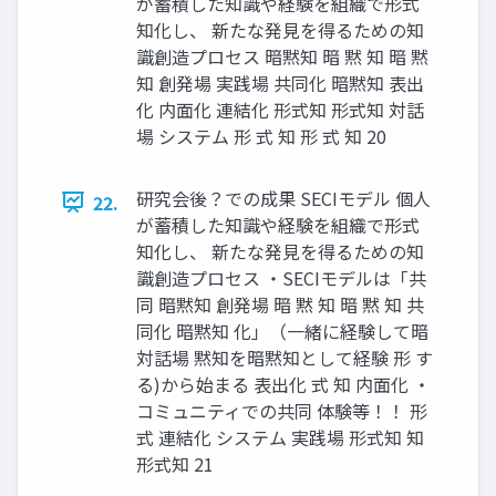
が蓄積した知識や経験を組織で形式
知化し、 新たな発見を得るための知
識創造プロセス 暗黙知 暗 黙 知 暗 黙
知 創発場 実践場 共同化 暗黙知 表出
化 内面化 連結化 形式知 形式知 対話
場 システム 形 式 知 形 式 知 20
研究会後？での成果 SECIモデル 個人
22.
が蓄積した知識や経験を組織で形式
知化し、 新たな発見を得るための知
識創造プロセス ・SECIモデルは「共
同 暗黙知 創発場 暗 黙 知 暗 黙 知 共
同化 暗黙知 化」（一緒に経験して暗
対話場 黙知を暗黙知として経験 形 す
る)から始まる 表出化 式 知 内面化 ・
コミュニティでの共同 体験等！！ 形
式 連結化 システム 実践場 形式知 知
形式知 21