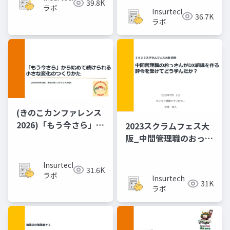
39.8K
ラボ
Insurtech
36.7K
ラボ
(きのこカンファレンス
2026)「もう​今さら」か
2023スクラムフェス大
ら​始めて​続けられる、​
阪_中間管理職のおっさ
小さな​変化の​つくりか
んがDX組織を作る辞令
た
を受けてどう学んだ
Insurtech
31.6K
か？ 「ちょっと何言っ
ラボ
Insurtech
31K
ているかわかんない」
ラボ
と共にした１年間