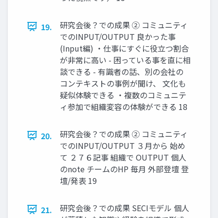
研究会後？での成果 ② コミュニティ
19.
でのINPUT/OUTPUT 良かった事
(Input編) ・仕事にすぐに役立つ割合
が非常に高い - 困っている事を直に相
談できる - 有識者の話、別の会社の
コンテキストの事例が聞け、 文化も
疑似体験できる ・複数のコミュニテ
ィ参加で組織変容の体験ができる 18
研究会後？での成果 ② コミュニティ
20.
でのINPUT/OUTPUT ３月から 始め
て ２７６記事 組織で OUTPUT 個人
のnote チームのHP 毎月 外部登壇 登
壇/発表 19
研究会後？での成果 SECIモデル 個人
21.