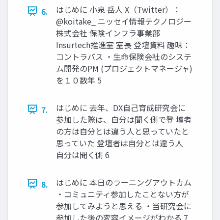
はじめに 小泉 岳人 X（Twitter）：
6.
@koitake_ ニッセイ情報テクノロジー
株式会社 保険インフラ事業部
Insurtech推進室 室長 登壇資料 趣味：
コントラバス ・生命保険会社のシステ
ム開発のPM (プロジェクトマネージャ)
を１０数年 5
はじめに 去年、DX自己育成研究会に
7.
参加した際は、自分は聞く側で登 壇者
の方は自分とは違う人と思っていたと
思っていた 登壇者は自分とは違う人
自分は聞く側 6
はじめに 本日のラーニングアウトカム
8.
・コミュニティ参加したことない方が
参加してみようと思える ・当研究会に
参加した後の変容イメージがわかる 7