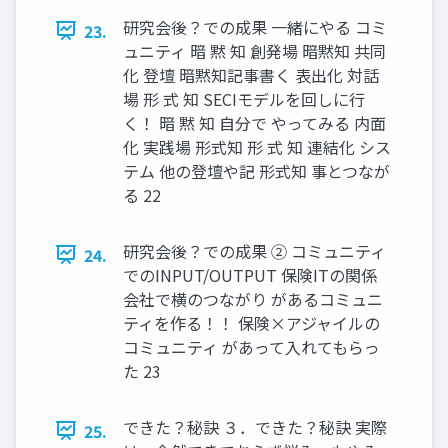
研究会後？での成果 一緒にやる コミ
23.
ュニティ 暗 黙 知 創発場 暗黙知 共同
化 登壇 暗黙知記事書く 表出化 対話
場 形 式 知 SECIモデルを回しに行
く！ 暗 黙 知 自分で やってみる 内面
化 実践場 形式知 形 式 知 連結化 シス
テム 他の登壇や記 形式知 事とつなが
る 22
研究会後？での成果 ② コミュニティ
24.
でのINPUT/OUTPUT 保険ITの関係
会社で横のつながり があるコミュニ
ティを作る！！ 保険×アジャイルの
コミュニティ があって入れてもらっ
た 23
できた？秘訣 ３．できた？秘訣 実際
25.