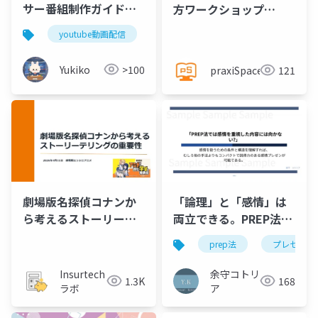
サー番組制作ガイドラ
方ワークショップ
イン
@praxiSpace
youtube動画配信
Yukiko
>100
praxiSpace
121
「論理」と「感情」は
劇場版名探偵コナンか
両立できる。PREP法に
ら考えるストーリーテ
よるストーリーテリン
リングの重要性
prep法
プレゼン資
グ実践マニュアル
余守コトリ
Insurtech
168
1.3K
ア
ラボ