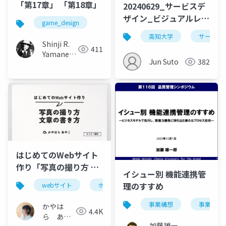
「第17章」 「第18章」
20240629_サービスデ
ザイン_ビジュアルレポ
game_design
ート_Day4_公開用
高知大学
サービス
Shinji R.
411
Yamane
Jun Suto
382
(山根信二)
はじめてのWebサイト
作り「写真の撮り方 文
イシュー別 機能連携管
章の書き方」
理のすすめ
webサイト
ホームページ
セミナー
文章
事業構想
事業開発
かやは
4.4K
ら あや
加藤雄一