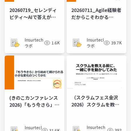
20260719_セレンディ
20260711_Agile経験者
ピティ～AIで答えが出
だから​こそわかる​
る時代に、なぜコミュ
PMBOK第8版
ニティへ行くのか？
Insurtech
Insurtech
1.6K
39.7K
ラボ
ラボ
（スクラムフェス金沢
(きのこカンファレンス
2026）スクラムを​教え
2026)「もう​今さら」か
る​前に、​一緒に​手を動
ら​始めて​続けられる、​
かしてみた
小さな​変化の​つくりか
た
Insurtech
Insurtech
392
31.6K