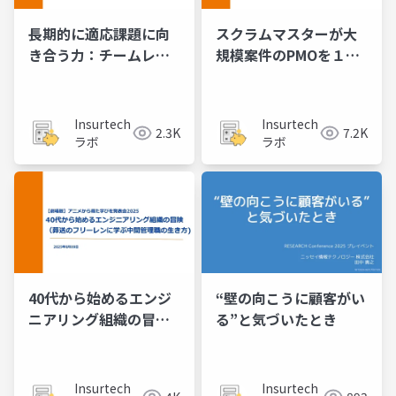
長期的に適応課題に向
スクラムマスターが大
き合う力：チームレジ
規模案件のPMOを１年
リエンスを高める実践
半やってみて_SM視点
法
でのPMBOK解説
Insurtech
Insurtech
2.3K
7.2K
ラボ
ラボ
40代から始めるエンジ
“壁の向こうに顧客がい
ニアリング組織の冒険
る”と気づいたとき
（葬送のフリーレンに
学ぶ中間管理職の生き
方
Insurtech
Insurtech