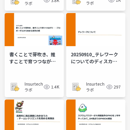
1K
3.8K
ラボ
ラボ
書くことで芽吹き、推
20250910_テレワーク
すことで育つつながり
についてのディスカッ
プロポーザルから始ま
ションワークショップ
る探究の根
Insurtech
Insurtech
1.4K
297
ラボ
ラボ