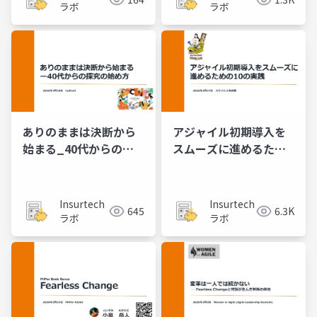
ラボ
ラボ
ありのままは決断から
アジャイル初期導入を​
始まる_40代からの探
スムーズに​進める​ため
究の始め方
の​10の​実践
Insurtech
Insurtech
645
6.3K
ラボ
ラボ