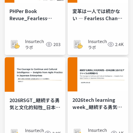
PHPer Book
変革は一人では続かな
Revue_Fearless
い ― Fearless Change
Change
と対話が生んだ判断の
共有
Insurtech
Insurtech
203
2.4K
ラボ
ラボ
2026tech learning
2026RSGT_継続する勇
week_継続する​勇気と​
気と文化的知性_日本企
文化​的知性_日本企業に​
業におけるアジャイル
おける​アジャイルの​現
の現場から
場から
Insurtech
Insurtech