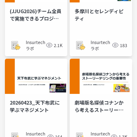
(JJUG2026)チーム全員
多摩川とセレンディピ
で実施できるプロジェ
ティ
クトに集中するための
ゴール設定を磨くスキ
ル
Insurtech
Insurtech
2.1K
183
ラボ
ラボ
20260423_天下布武に
劇場版名探偵コナンか
学ぶマネジメント
ら考えるストーリーテ
リングの重要性
Insurtech
Insurtech
164
1.3K