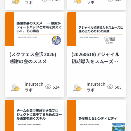
ラボ
ラボ
(スクフェス金沢2026)
(20260618)アジャイル
感謝の会のススメ
初期導入を​スムーズに​
進める​ための​10の​実践
Insurtech
Insurtech
524
505
ラボ
ラボ