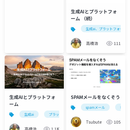
生成AIとプラットフォ
ーム （続）
生成ai、プラットフォーム
高橋浩
111
生成AIとプラットフォ
SPAMメールをなくそう
ーム
spamメール
ビジ
生成ai
プラットフォーム
生成性（generativity）
Tsubute
105
高橋浩
1.1K