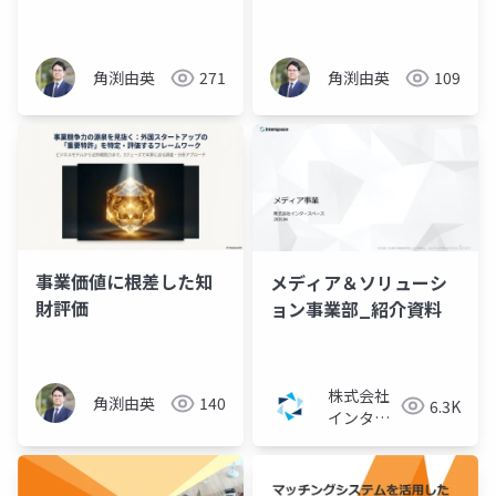
角渕由英
271
角渕由英
109
事業価値に根差した知
メディア＆ソリューシ
財評価
ョン事業部_紹介資料
株式会社
角渕由英
140
6.3K
インター
スペース