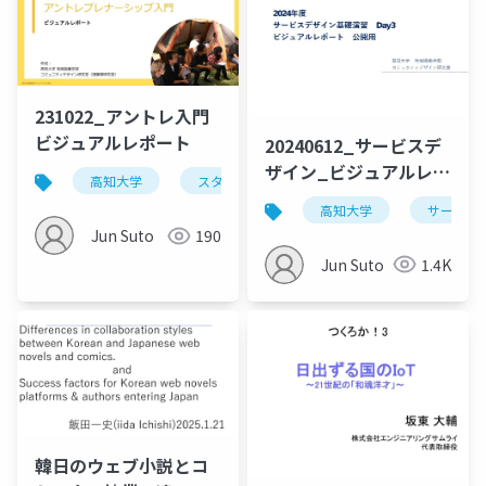
231022_アントレ入門
ビジュアルレポート
20240612_サービスデ
ザイン_ビジュアルレポ
高知大学
スタートアップ
アントレプレナーシッ
ート_Day3_公開用
高知大学
サービス
Jun Suto
190
Jun Suto
1.4K
韓日のウェブ小説とコ