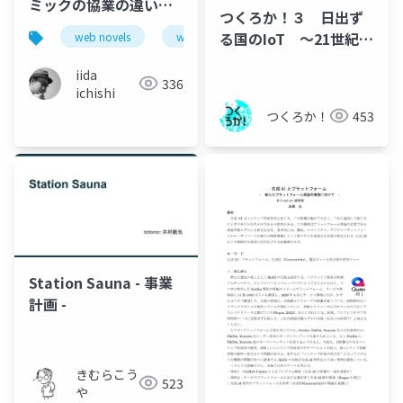
ミックの協業の違い
つくろか！３ 日出ず
Differences in
る国のIoT ～21世紀の
web novels
webtoon
comic
manga
collaboration styles
「和魂洋才」～
between Korean and
iida
336
Japanese web novels
ichishi
and comics. and
つくろか！
453
Success factors for
Korean web novels
platforms & authors
entering Japan
Station Sauna - 事業
計画 -
きむらこう
523
や