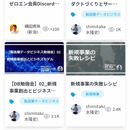
ゼロエン会員Discord投
ダクトづくりとサービ
稿2026年4月分
ス設計（ビジネスモデ
製造業データビジネス勉強
ルと価値設計も）
横田秀珠
shimitaka（清
>100
1K
（新潟IT
水隆史）
コンサル
タント）
【DB勉強会】02_新規
新規事業の失敗レシピ
事業創出とビジネスモ
新規事業
デル
製造業データビジネス勉強会
shimitaka（清
2.4K
水隆史）
shimitaka（清
3.1K
水隆史）