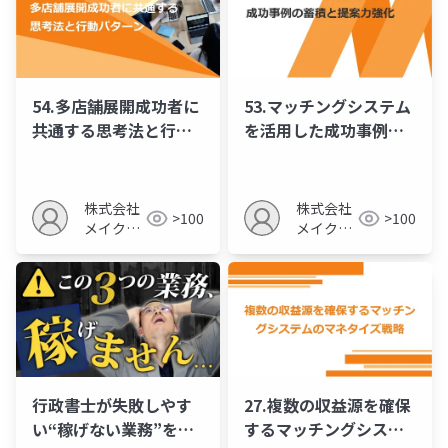
54.多店舗展開成功者に
53.マッチングシステム
共通する思考法と行動
を活用した成功事例の
パターン
蓄積と提案力強化
株式会社
株式会社
>100
>100
メイクア
メイクア
ップ
ップ
行政書士が失敗しやす
27.複数の収益源を確保
い“稼げない業務”を徹
するマッチングシステ