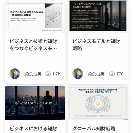
ビジネスと技術と知財
ビジネスモデルと知財
をつなぐビジネスモデ
戦略
ル図解×AI活用
角渕由英
1.7K
角渕由英
776
ビジネスにおける知財
グローバル知財戦略