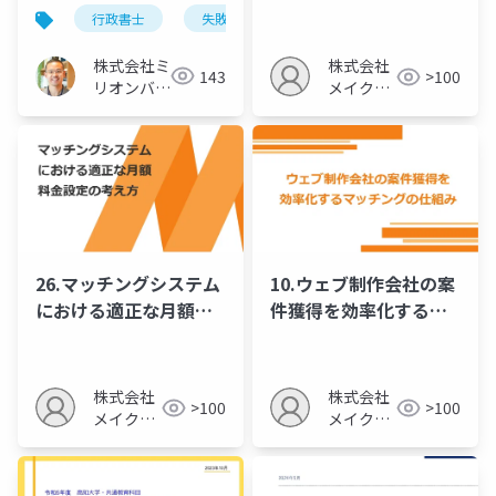
底解説
ムのマネタイズ戦略
行政書士
失敗
業務
株式会社ミ
株式会社
143
>100
リオンバリ
メイクア
ュー
ップ
26.マッチングシステム
10.ウェブ制作会社の案
における適正な月額料
件獲得を効率化するマ
金設定の考え方
ッチングの仕組み
株式会社
株式会社
>100
>100
メイクア
メイクア
ップ
ップ