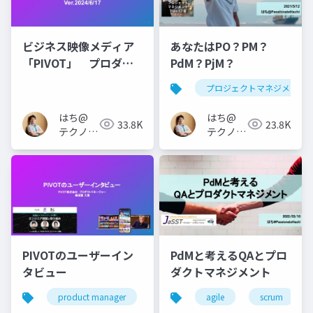
ビジネス映像メディア
あなたはPO？PM？
「PIVOT」 プロダク
PdM？PjM？
トチームについて
プロジェクトマネジメント
はち@
はち@
33.8K
23.8K
テクノロ
テクノロ
ジーメデ
ジーメデ
ィア
ィア
「Newbee」
「Newbee」
PIVOTのユーザーイン
PdMと考えるQAとプロ
タビュー
ダクトマネジメント
product manager
ユーザーインタビュー
agile
scrum