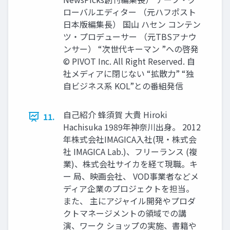
ローバルエディター （元ハフポスト
日本版編集長） 国山 ハセン コンテン
ツ・プロデューサー （元TBSアナウ
ンサー） “次世代キーマン ”への啓発
© PIVOT Inc. All Right Reserved. 自
社メディアに閉じない “拡散力” “独
自ビジネス系 KOL”との番組発信
自己紹介 蜂須賀 大貴 Hiroki
11.
Hachisuka 1989年神奈川出身。 2012
年株式会社IMAGICA入社(現・株式会
社 IMAGICA Lab.)、フリーランス (複
業)、株式会社サイカを経て現職。キ
ー 局、映画会社、 VOD事業者などメ
ディア企業のプロジェクトを担当。
また、 主にアジャイル開発やプロダ
クトマネージメントの領域での講
演、ワーク ショップの実施、書籍や