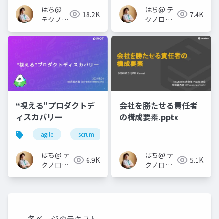
はち@
はち@ テ
18.2K
7.4K
テクノロ
クノロジ
ジーメデ
ーメディ
ィア
ア
「Newbee」
「Newbee」
“視える”プロダクトデ
会社を勝たせる責任者
ィスカバリー
の構成要素.pptx
agile
scrum
プロダクトディスカバリー
p
はち@ テ
はち@ テ
6.9K
5.1K
クノロジ
クノロジ
ーメディ
ーメディ
ア
ア
「Newbee」
「Newbee」
各ページのテキスト