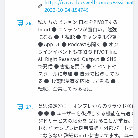
https://www.docswell.com/s/Passionat
2023-10-24-184745
私たちのビジョン 日本をPIVOTする
26.
Input ● コンテンツが面白い。勉強
になる ● 再視聴 ● チャンネル登録
● App DL ● Podcastも聞く ● オン
ラインイベントも参加 © PIVOT Inc.
All Right Reserved. Output ● SNS
で発信 ● 書籍を買う ● イベントや
スクールに参加 ● 自分で投資してみ
る ● 出演起業家を応援してみる ●
転職、企業してみる etc.
意思決定⑤：「オンプレからのクラウド移行」
27.
● ● ● ユーザーを後押しする機能を高速で
ジドサービスの恩恵を 受けることが重要。 ○
ドなど オンプレは採用障壁 + 外部パートナ
にならない 詳細はnoteに書いてます。 ユ