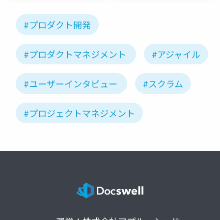
「Newbee」
ィア
「Newbee」
#プロダクト開発
#プロダクトマネジメント
#アジャイル
#ユーザーインタビュー
#スクラム
#プロジェクトマネジメント