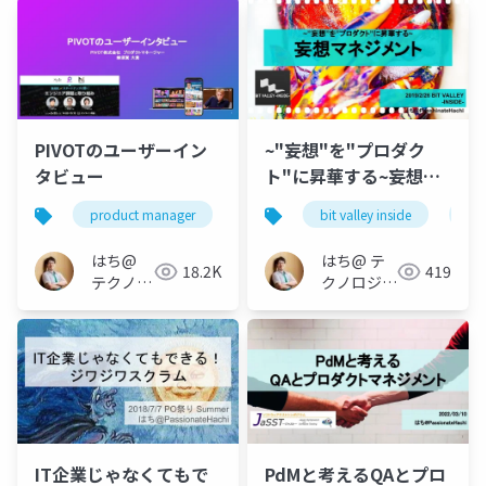
ィア
ア
「Newbee」
「Newbee」
PIVOTのユーザーイン
~"妄想"を"プロダク
タビュー
ト"に昇華する~妄想マ
ネジメント
product manager
ユーザーインタビュー
bit valley inside
pr
はち@
はち@ テ
18.2K
419
テクノロ
クノロジー
ジーメデ
メディア
ィア
「Newbee」
「Newbee」
IT企業じゃなくてもで
PdMと考えるQAとプロ