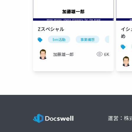
Zスペシャル
イシ
め
bm活動
事業構想
事業開発
加藤雄一郎
6K
運営：株