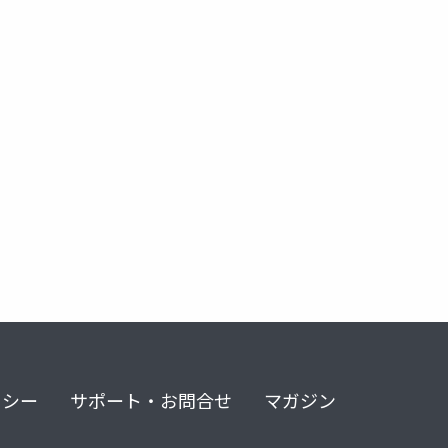
リング
戦略
ビジネスモデル
方針展開
価値創造
リシー
サポート・お問合せ
マガジン