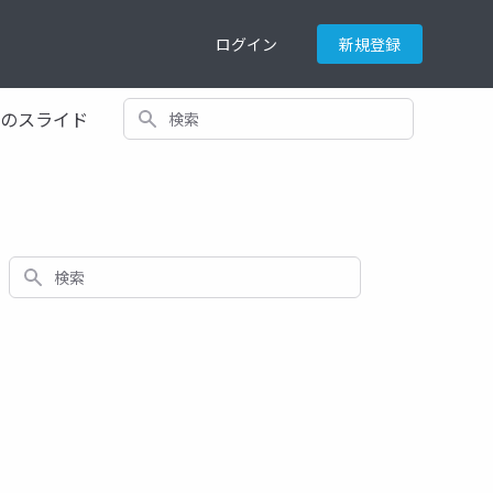
ログイン
新規登録
検索
てのスライド
検索