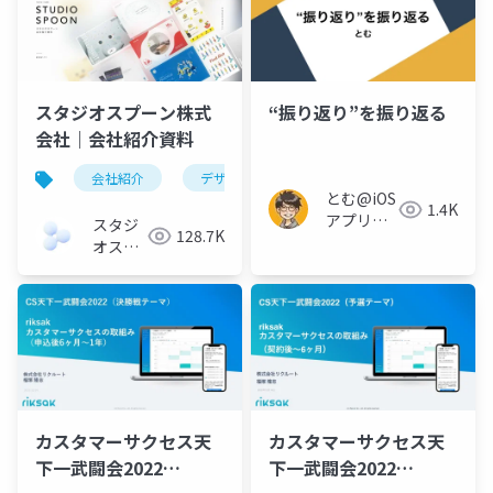
スタジオスプーン株式
“振り返り”を振り返る
会社｜会社紹介資料
会社紹介
デザイン
エンジニアリング
デ
とむ@iOS
1.4K
アプリ開
スタジ
128.7K
発エンジ
オスプ
ニア
ーン株
式会社
カスタマーサクセス天
カスタマーサクセス天
下一武闘会2022
下一武闘会2022