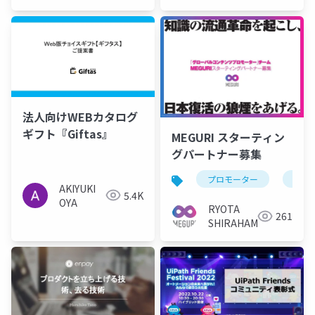
財戦略室
シェ
法人向けWEBカタログ
ギフト『Giftas』
MEGURI スターティン
グパートナー募集
プロモーター
起業
AKIYUKI
5.4K
OYA
RYOTA
261
SHIRAHAMA