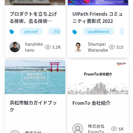
プロダクトを立ち上げ
UiPath Friends コミュ
る技術、去る技術
ニティ表彰式 2022
（pmconf2022）
pmconf
プロダクトマネージャー
pdm
uipathfriends
uipa
haruhiko
Shumpei
5.2K
515
tano
Watanabe
浜松市魅力ガイドブッ
FromTo 会社紹介
ク
株式会社
5K
FromTo
株式会社