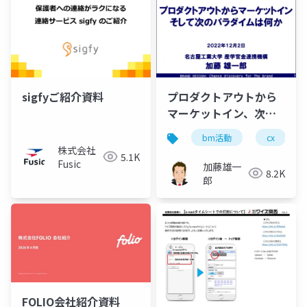
sigfyご紹介資料
プロダクトアウトから
マーケットイン、次の
パラダイムは何か
bm活動
cx
株式会社
5.1K
Fusic
加藤雄一
8.2K
郎
FOLIO会社紹介資料