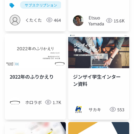
サブスクリプション
ビジネス
サブスク
Etsuo
くたくた
464
15.6K
Yamada
2022年のふりかえり
ジンザイ学生インター
ン資料
ホロラボ
1.7K
サカキ
553