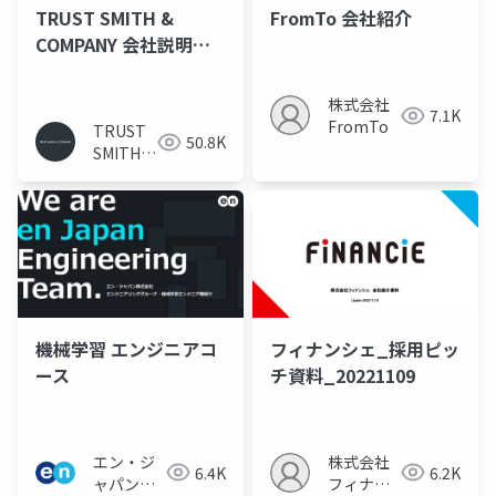
TRUST SMITH &
FromTo 会社紹介
COMPANY 会社説明資
料
株式会社
7.1K
FromTo
TRUST
50.8K
SMITH &
COMPANY
機械学習 エンジニアコ
フィナンシェ_採用ピッ
ース
チ資料_20221109
エン・ジ
株式会社
6.4K
6.2K
ャパン人
フィナン