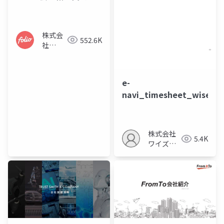
株式会
552.6K
社
FOLIO
e-
navi_timesheet_wisekan
株式会社
5.4K
ワイズ関
西