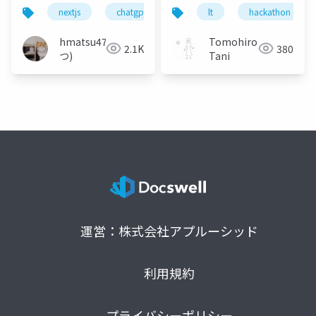
Next.js App Router ベ
nextjs
chatgpt
aws
lt
lambda
hackathon
ースの投句箱を作っ
て、 Lambda Web
hmatsu47(ま
Tomohiro
2.1K
380
Adapter を使って公開
つ)
Tani
した話
運営：株式会社アプルーシッド
利用規約
プライバシーポリシー