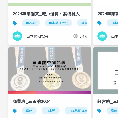
2024卒業論文_城戸遥稀・髙橋穂大
2024卒
山本勲
山本勲研究会
計量経済
stata
山本
山本勲研究会
2.4K
山
商業班_三田論2024
経営班_三田
慶應
山本勲
山本勲研究会
計量経済
慶應