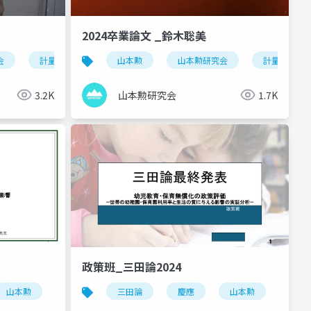
2024卒業論文 _鈴木聡美
会
証分析
メンタルヘルス
計量経済
山ゼミ
資産形成
stata
山本勲
孫育児
慶應
経済的安定
山本勲研究会
祖父母
実証分析
働き方
長寿化社会
計量経済
卒業論
育
3.2K
山本勲研究会
1.7K
政策班_三田論2024
果
田論
山本勲
メガスポーツイベント
経営班
山本勲研究会
esg経営
三田論
計量経済
実証分析
賃金
慶應
stata
労働者
マーケティング
山本勲
離婚班
分析
山本