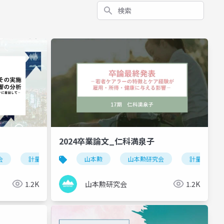
検索
2024卒業論文_仁科満泉子
会
ダーギャップ
証分析
計量経済
卒業論文
地方議会
stata
山本勲
サプリメント
政治参加
慶應
山本勲研究会
ウェルビーイング
実証分析
政策分析
計量経済
卒業論
1.2K
山本勲研究会
1.2K