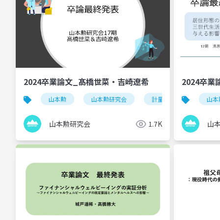
2024卒業論文_髙橋世菜・吉崎​遼希
2024卒
山本勲
山本勲研究会
計量経済
stata
山本
山本勲研究会
1.7K
山