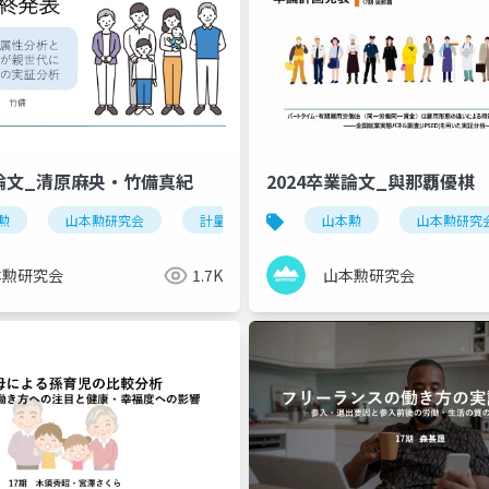
業論文_清原麻央・竹備真紀
2024卒業論文_與那覇優棋
勲
慶應
山本勲研究会
実証分析
計量経済
卒業論文
stata
山本勲
若年期女性
慶應
山本勲研究
保健
実
本勲研究会
1.7K
山本勲研究会