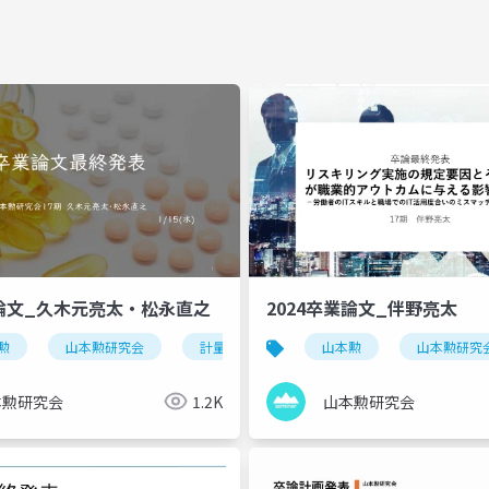
業論文_久木元亮太・松永直之
2024卒業論文_伴野亮太
勲
慶應
山本勲研究会
実証分析
計量経済
卒業論文
stata
山本勲
女性議員
慶應
山本勲研究
ジェン
実
本勲研究会
1.2K
山本勲研究会