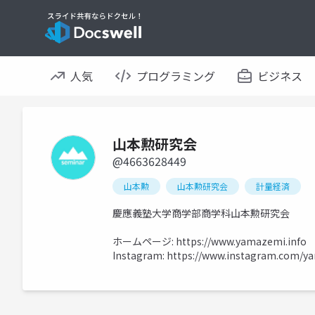
人気
プログラミング
ビジネス
山本勲研究会
@4663628449
山本勲
山本勲研究会
計量経済
慶應義塾大学商学部商学科山本勲研究会
ホームページ:
https://www.yamazemi.info
Instagram:
https://www.instagram.com/