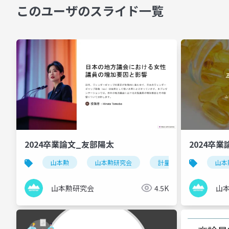
このユーザのスライド一覧
2024卒業論文_友部陽太
2024卒
山本勲
山本勲研究会
計量経済
stata
山本
山本勲研究会
4.5K
山