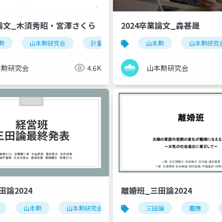
業論文_木須秀昭・宮澤さくら
2024卒業論文_森甚晟
勲
慶應
山本勲研究会
実証分析
計量経済
ファイナンシャルウェルビーイング
stata
山本勲
慶應
山本勲研究
実
本勲研究会
4.6K
山本勲研究会
論2024
離婚班_三田論2024
stata
山本勲
三田論
山本勲研究会
商業班
計量経済
テーマソング
三田論
stata
慶應
広告効
三