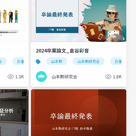
2024卒業論文_倉谷彩音
会
行動
証分析
計量経済
キャリア
卒業論文
stata
山本勲
健康
三世代生活
慶應
就業
山本勲研究会
親世代
実証分析
計量経済
属性分析
卒業論
1.3K
山本勲研究会
1.8K