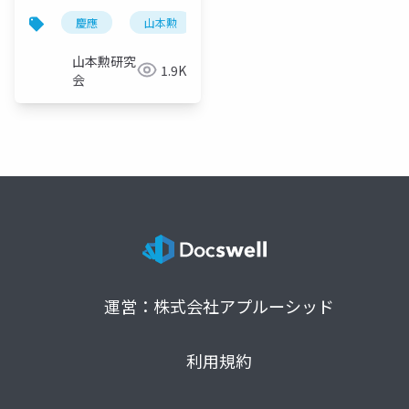
慶應
山本勲
山本勲研究会
計量経済
山本勲研究
1.9K
会
運営：株式会社アプルーシッド
利用規約