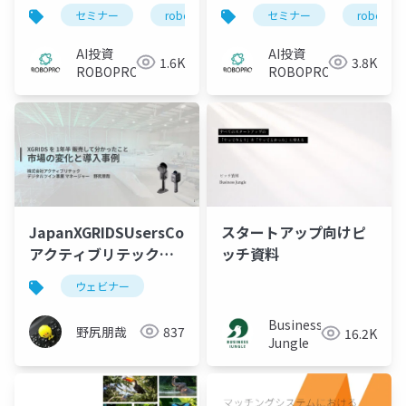
向け】2026年6月 AI予
向け】2026年5月 AI予
セミナー
robopro
roboproセミナー
セミナー
robopro
資
測と市況がわかる 直
測と市況がわかる 直
近までの運用振り返り
近までの運用振り返り
AI投資
AI投資
1.6K
3.8K
と今月の注目トピック
と今月の注目トピック
ROBOPRO
ROBOPRO
ス
ス
JapanXGRIDSUsersCommunity2026_0515_
スタートアップ向けピ
アクティブリテック野
ッチ資料
尻
ウェビナー
Business
野尻朋哉
837
16.2K
Jungle