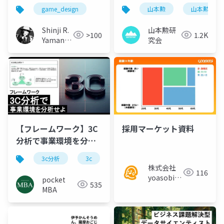
game_design
山本勲
山本勲研究
Shinji R.
山本勲研
>100
1.2K
Yamane
究会
(山根信
二)
【フレームワーク】3C
採用マーケット資料
分析で事業環境を分析
せよ
3c分析
3c
マーケティング
フレームワー
株式会社
116
yoasobi／
pocket
535
パートナー
MBA
様