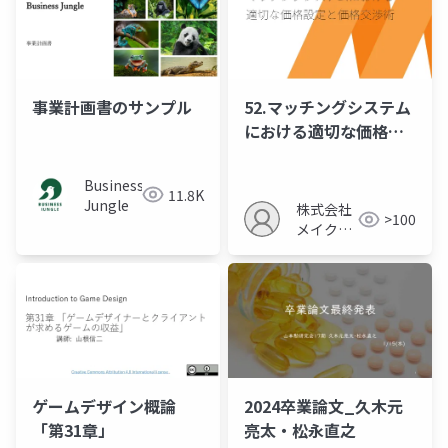
事業計画書のサンプル
52.マッチングシステム
における適切な価格設
定と価格交渉術
Business
11.8K
Jungle
株式会社
>100
メイクア
ップ
ゲームデザイン概論
2024卒業論文_久木元
「第31章」
亮太・松永直之