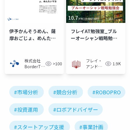
伊予かんそうめん、薩
フレイAT勉強室_ブル
摩おごじょ、めんたい
ーオーシャン戦略勉強
マヨネーズinシンガポ
会_20221007
ール
株式会社
フレイ・
>100
1.9K
BorderTech（ボ
アンド・
ーダーテッ
テクノロ
ク）
ジーズ株
式会社
#市場分析
#競合分析
#ROBOPRO
#投資運用
#ロボアドバイザー
#スタートアップ支援
#事業計画