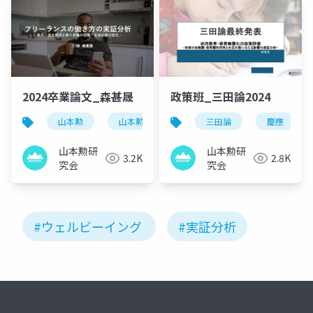
2024卒業論文_森甚晟
政策班_三田論2024
山本勲
山本勲研究会
計量経済
三田論
慶應
stata
山本勲研
山本勲研
3.2K
2.8K
究会
究会
#ウェルビーイング
#実証分析