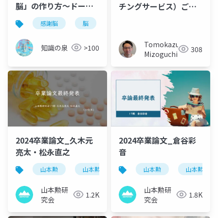
脳」の作り方〜ドーパ
チングサービス）ご説
ミン・セロトニンを操
明資料
感謝脳
脳
感謝
利他
ウェルビー
る5つの習慣〜
Tomokazu
知識の泉
>100
308
Mizoguchi
2024卒業論文_久木元
2024卒業論文_倉谷彩
亮太・松永直之
音
山本勲
山本勲研究会
計量経済
山本勲
山本勲研究
stata
山本勲研
山本勲研
1.2K
1.8K
究会
究会