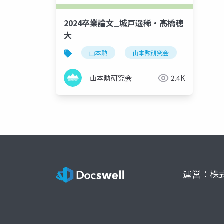
2024卒業論文_城戸遥稀・髙橋穂
大
山本勲
山本勲研究会
計量経済
山本勲研究会
2.4K
運営：株