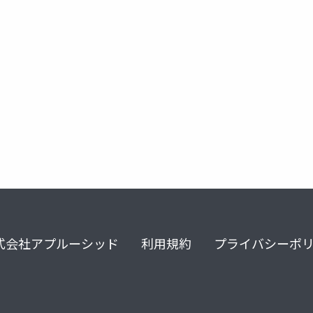
stata
慶應
実証分析
ファイナンシャルウェルビー
式会社アプルーシッド
利用規約
プライバシーポ