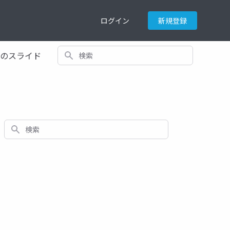
ログイン
新規登録
検索
てのスライド
検索