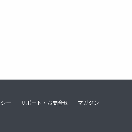
イング
メンタルヘルス
資産形成
経済的安定
長
リシー
サポート・お問合せ
マガジン