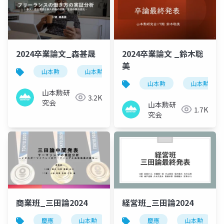
2024卒業論文_森甚晟
2024卒業論文 _鈴木聡
美
山本勲
山本勲研究会
計量経済
stata
山本勲
山本勲研究
山本勲研
3.2K
究会
山本勲研
1.7K
究会
商業班_三田論2024
経営班_三田論2024
慶應
山本勲
山本勲研究会
慶應
計量経済
山本勲