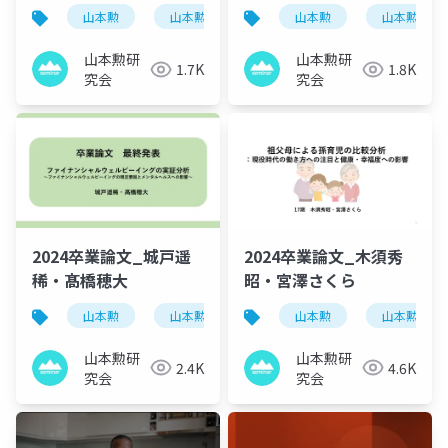
山本勲
山本勲研究会
計量経済
山本勲
山本勲研究
stata
山本勲研
山本勲研
1.7K
1.8K
究会
究会
2024卒業論文_城戸遥
2024卒業論文_木須秀
稀・髙橋穂大
昭・宮澤さくら
山本勲
山本勲研究会
計量経済
山本勲
山本勲研究
stata
山本勲研
山本勲研
2.4K
4.6K
究会
究会