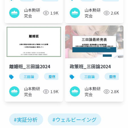
山本勲研
山本勲研
1.9K
2.6K
究会
究会
離婚班_三田論2024
政策班_三田論2024
三田論
慶應
山本勲
三田論
山本勲研究会
慶應
山本勲研
山本勲研
1.9K
2.8K
究会
究会
#実証分析
#ウェルビーイング