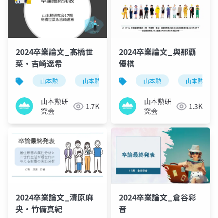
2024卒業論文_髙橋世
2024卒業論文_與那覇
菜・吉崎​遼希
優棋
山本勲
山本勲研究会
計量経済
山本勲
山本勲研究
stata
山本勲研
山本勲研
1.7K
1.3K
究会
究会
2024卒業論文_清原麻
2024卒業論文_倉谷彩
央・竹備真紀
音