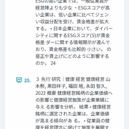
ESGの高い企業では、一般従業員が
経営陣よりも少な ・ESGスコアが高
い企業は、低い企業に比べてジェン
い収益分配を受け、賃金格差が拡大
する。 • 日本企業において、ダイバー
シティに関するESGスコア(S)が賃金
格差 ダーに関する情報開示が進んで
おり、賃金格差も比較的 小さい。 の
是正や賃上げにどのように影響する
のか。 24
３ 先行 研究｜健康 経営 健康経営 山
25.
本勲, 黒田祥子, 福田 皓, 永田 智久,
2023 概要 健康経営銘柄の企業価値へ
の影響と健康経営施策が企業業績に
与え る影響を分析。 結果 • 健康経営
銘柄に選定された企業は、企業価値
が高まる傾向があ る。 • 従業員の健
康を経営理念に掲げて施策を展開す