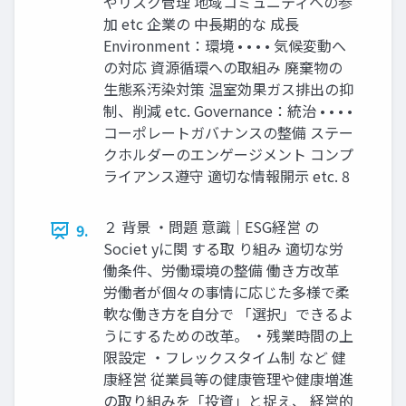
やリスク管理 地域コミュニティへの参
加 etc 企業の 中長期的な 成長
Environment：環境 • • • • 気候変動へ
の対応 資源循環への取組み 廃棄物の
生態系汚染対策 温室効果ガス排出の抑
制、削減 etc. Governance：統治 • • • •
コーポレートガバナンスの整備 ステー
クホルダーのエンゲージメント コンプ
ライアンス遵守 適切な情報開示 etc. 8
２ 背景 ・問題 意識｜ESG経営 の
9.
Societ yに関 する取 り組み 適切な労
働条件、労働環境の整備 働き方改革
労働者が個々の事情に応じた多様で柔
軟な働き方を自分で 「選択」できるよ
うにするための改革。 ・残業時間の上
限設定 ・フレックスタイム制 など 健
康経営 従業員等の健康管理や健康増進
の取り組みを「投資」と捉え、 経営的