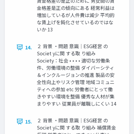
賃金格差の是正のために 男女間の賃
金格差是正の傾向にある 経常利益は
増加しているが人件費は減少 平均的
な賃上げを鈍化させているのではな
いか 13
２ 背景 ・問題 意識｜ESG経営 の
14.
Societ yに関 する取 り組み
Society：社会 • • • • 適切な労働条
件、労働環境の整備 ダイバーシティ
＆インクルージョンの推進 製品の安
全性向上やリスク管理 地域コミュニ
ティへの参加 etc 労働者にとって働
きやすい環境を整備 優秀な人材が集
まりやすい 従業員が離職しにくい 14
２ 背景 ・問題 意識｜ESG経営 の
15.
Societ yに関 する取 り組み 補償賃金