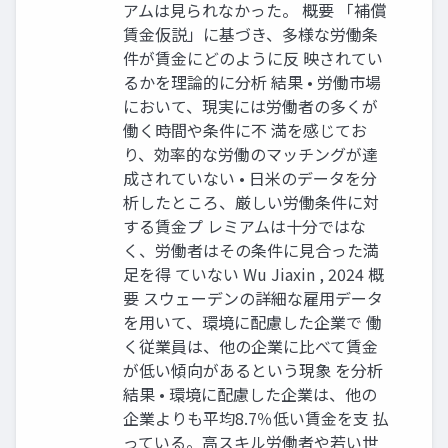
アムは見られなかった。 概要 「補償
賃金仮説」に基づき、多様な労働条
件が賃金にどのように反 映されてい
るかを理論的に分析 結果 • 労働市場
において、現実には労働者の多くが
働く時間や条件に不 満を感じてお
り、効率的な労働のマッチングが達
成されていない • 日米のデータを分
析したところ、厳しい労働条件に対
する賃金プ レミアムは十分ではな
く、労働者はその条件に見合った満
足を得 ていない Wu Jiaxin , 2024 概
要 スウェーデンの詳細な雇用データ
を用いて、環境に配慮した企業で 働
く従業員は、他の企業に比べて賃金
が低い傾向があるという現象 を分析
結果 • 環境に配慮した企業は、他の
企業よりも平均8.7％低い賃金を支 払
っている。高スキル労働者や若い世