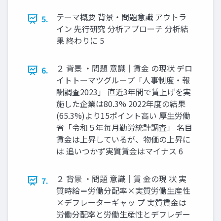
テーマ概要 背景・問題意識 アウトラ
5.
イン 先行研究 分析アプローチ 分析結
果 終わりに 5
２ 背景 ・問題 意識｜賃金 の現状 デロ
6.
イトトーマツグループ「人事制度・報
酬調査2023」 直近3年間で賃上げを実
施した企業は80.3% 2022年度の結果
(65.3%)より15ポイント高い 厚生労働
省「令和５年毎月勤労統計調査」 名目
賃金は上昇しているが、物価の上昇に
は 追いつかず実質賃金はマイナス 6
２ 背景 ・問題 意識｜賃 金の現 状 実
7.
質時給＝労働分配率×実質労働生産性
×デフレーターギャッ プ 実質賃金は
労働分配率と労働生産性とデフレデー