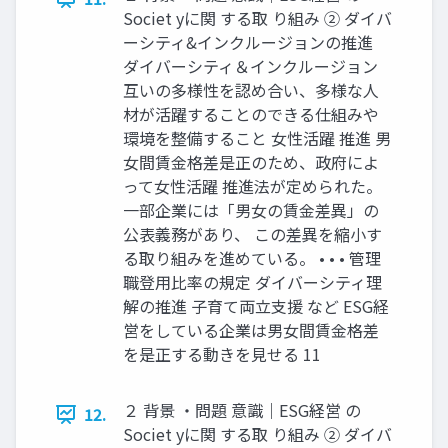
Societ yに関 する取 り組み ② ダイバ
ーシティ&インクルージョンの推進
ダイバーシティ＆インクルージョン
互いの多様性を認め合い、多様な人
材が活躍することのできる仕組みや
環境を整備すること 女性活躍 推進 男
女間賃金格差是正のため、政府によ
って女性活躍 推進法が定められた。
一部企業には「男女の賃金差異」の
公表義務があり、 この差異を縮小す
る取り組みを進めている。 • • • 管理
職登用比率の規定 ダイバーシティ理
解の推進 子育て両立支援 など ESG経
営をしている企業は男女間賃金格差
を是正する動きを見せる 11
２ 背景 ・問題 意識｜ESG経営 の
12.
Societ yに関 する取 り組み ② ダイバ