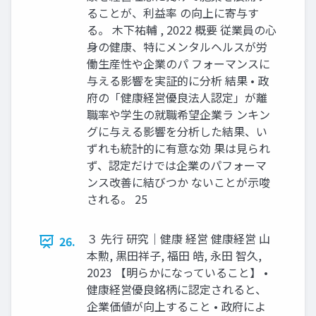
ることが、利益率 の向上に寄与す
る。 木下祐輔 , 2022 概要 従業員の心
身の健康、特にメンタルヘルスが労
働生産性や企業のパ フォーマンスに
与える影響を実証的に分析 結果 • 政
府の「健康経営優良法人認定」が離
職率や学生の就職希望企業ラ ンキン
グに与える影響を分析した結果、い
ずれも統計的に有意な効 果は見られ
ず、認定だけでは企業のパフォーマ
ンス改善に結びつか ないことが示唆
される。 25
３ 先行 研究｜健康 経営 健康経営 山
26.
本勲, 黒田祥子, 福田 皓, 永田 智久,
2023 【明らかになっていること】 •
健康経営優良銘柄に認定されると、
企業価値が向上すること • 政府によ