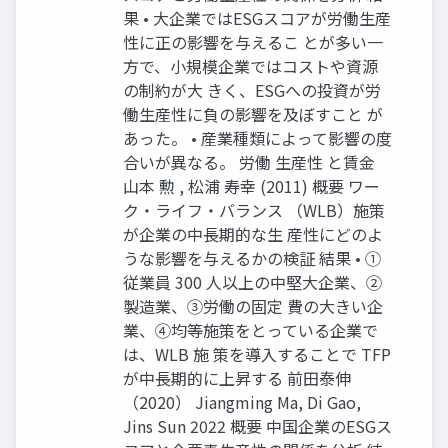
果 • 大企業ではESGスコアが労働生産
性に正の影響を与えるこ とが多い一
方で、小規模企業ではコストや資源
の制約が大 きく、ESGへの投資が労
働生産性に負の影響を及ぼすこと が
あった。 • 産業種類によって影響の度
合いが異なる。 労働 生産性 と賃金
山本 勲 , 松浦 寿幸 (2011) 概要 ワー
ク・ライフ・バランス （WLB）施策
が企業の中長期的な生 産性にどのよ
うな影響を与えるかの検証 結果 • ①
従業員 300 人以上の中堅大企業、②
製造業、③労働の固定 費の大きい企
業、④均等施策をとっている企業で
は、WLB 施 策を導入することで TFP
が中長期的に上昇する 前田泰伸
（2020） Jiangming Ma, Di Gao,
Jins Sun 2022 概要 中国企業のESGス