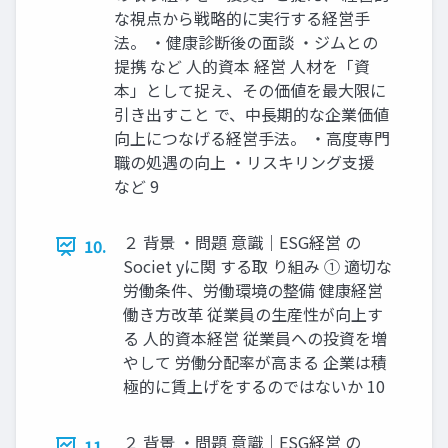
な視点から戦略的に実行する経営手
法。 ・健康診断後の面談 ・ジムとの
提携 など 人的資本 経営 人材を「資
本」として捉え、その価値を最大限に
引き出すこと で、中長期的な企業価値
向上につなげる経営手法。 ・高度専門
職の処遇の向上 ・リスキリング支援
など 9
２ 背景 ・問題 意識｜ESG経営 の
10.
Societ yに関 する取 り組み ① 適切な
労働条件、労働環境の整備 健康経営
働き方改革 従業員の生産性が向上す
る 人的資本経営 従業員への投資を増
やして 労働分配率が高まる 企業は積
極的に賃上げをするのではないか 10
２ 背景 ・問題 意識｜ESG経営 の
11.