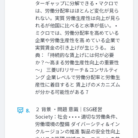
ターギャップに分解できる • マクロで
は、労働分配率はほとんど変化が見ら
れない。実質 労働生産性は向上が見ら
れるが他国に比べると水準が低い。 •
ミクロでは、労働分配率を高めている
企業や労働生産性を高 めている企業で
実質賃金の引き上げが生じうる。 出
典：「持続的な賃上げには何が必要
か？～高まる労働生産性向上の重要性
～」 三菱UFJリサーチ＆コンサルティ
ング 企業レベルで労働分配率と労働生
産性に着目すると 賃上げのメカニズム
が分かる可能性がある 7
２ 背景 ・問題 意識｜ESG経営
8.
Society：社会 • • • • 適切な労働条件、
労働環境の整備 ダイバーシティ＆イン
クルージョンの推進 製品の安全性向上