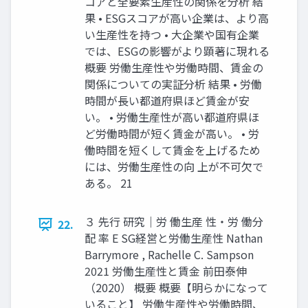
コアと全要素生産性の関係を分析 結
果 • ESGスコアが高い企業は、より高
い生産性を持つ • 大企業や国有企業
では、ESGの影響がより顕著に現れる
概要 労働生産性や労働時間、賃金の
関係についての実証分析 結果 • 労働
時間が長い都道府県ほど賃金が安
い。 • 労働生産性が高い都道府県ほ
ど労働時間が短く賃金が高い。 • 労
働時間を短くして賃金を上げるため
には、労働生産性の向 上が不可欠で
ある。 21
３ 先行 研究｜労 働生産 性・労 働分
22.
配 率 E SG経営と労働生産性 Nathan
Barrymore , Rachelle C. Sampson
2021 労働生産性と賃金 前田泰伸
（2020） 概要 概要【明らかになって
いること】 労働生産性や労働時間、