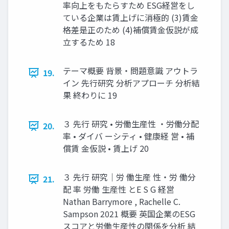
率向上をもたらすため ESG経営をし
ている企業は賃上げに消極的 (3)賃金
格差是正のため (4)補償賃金仮説が成
立するため 18
テーマ概要 背景・問題意識 アウトラ
19.
イン 先行研究 分析アプローチ 分析結
果 終わりに 19
３ 先行 研究 • 労働生産性 ・労働分配
20.
率 • ダイバ ーシティ • 健康経 営 • 補
償賃 金仮説 • 賃上げ 20
３ 先行 研究｜労 働生産 性・労 働分
21.
配 率 労働 生産性 とE S G 経営
Nathan Barrymore , Rachelle C.
Sampson 2021 概要 英国企業のESG
スコアと労働生産性の関係を分析 結