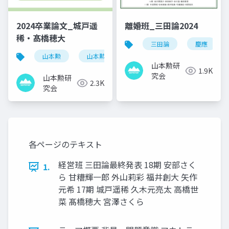
2024卒業論文_城戸遥
離婚班_三田論2024
稀・髙橋穂大
三田論
慶應
山本勲
山本勲研究会
計量経済
stata
山本勲研
1.9K
究会
山本勲研
2.3K
究会
各ページのテキスト
経営班 三田論最終発表 18期 安部さく
1.
ら 甘糟輝一郎 外山莉彩 福井創大 矢作
元希 17期 城戸遥稀 久木元亮太 高橋世
菜 髙橋穂大 宮澤さくら