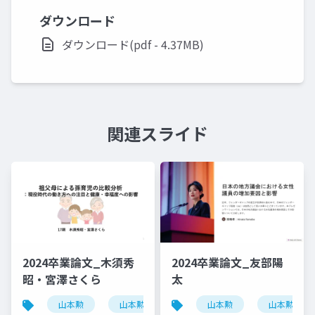
ダウンロード
ダウンロード(pdf - 4.37MB)
関連スライド
2024卒業論文_木須秀
2024卒業論文_友部陽
昭・宮澤さくら
太
山本勲
山本勲研究会
計量経済
山本勲
山本勲研究
stata