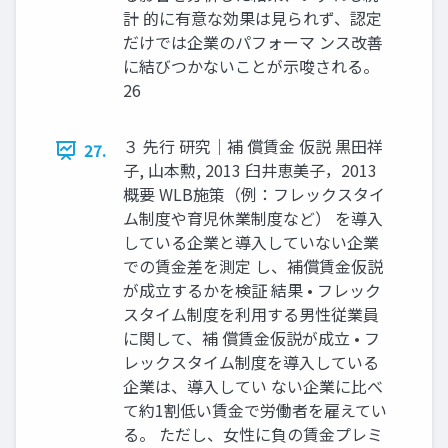
計 的に有意な効果は見られず、認定
だけでは企業のパフォーマ ンス改善
に結びつかないことが示唆される。
26
３ 先行 研究｜補 償賃金 仮説 黒田祥
27.
子, 山本勲, 2013 臼井恵美子，2013
概要 WLB施策（例：フレックスタイ
ム制度や育児休業制度など） を導入
している企業と導入していない企業
での賃金差を測定 し、補償賃金仮説
が成立するかを検証 結果 • フレック
スタイム制度を利用する男性従業員
に関して、補 償賃金仮説が成立 • フ
レックスタイム制度を導入している
企業は、導入してい ない企業に比べ
て約1割低い賃金で労働者を雇えてい
る。 ただし、女性に負の賃金プレミ