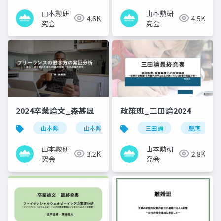
山本勲研
山本勲研
4.6K
4.5K
究会
究会
2024卒業論文_森甚晟
政策班_三田論2024
山本勲
山本勲研究会
計量経済
三田論
慶應
stata
山本勲研
山本勲研
3.2K
2.8K
究会
究会