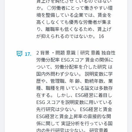
賃上げを鈍化させているのではない
か。 ○労働者にとって働きやすい環
境を整備している企業では、賃金を
高くしなくても優秀な労働者が集ま
り、離職率も低くなるため、賃上げ
が抑えられるのではないか。 16
2 背景 ・問題 意識｜研究 意義 独自性
17.
労働分配率 ESGスコア 賃金の関係に
ついて、労働分配率を介した研究 は
国内外問わず少ない。 説明変数に学
歴や、管理職、年 齢、勤続年数、業
種、職種を用 いている論文は多数存
在する。 しかし、ESG経営に着目し
ESG スコアを説明変数に用いている
先行研究は少ない。 ESG経営と賃金
ESG経営と賃金上昇率の直接的な関
係に関して 実証分析を行っている国
内の先行研究は少ない。 研究意義