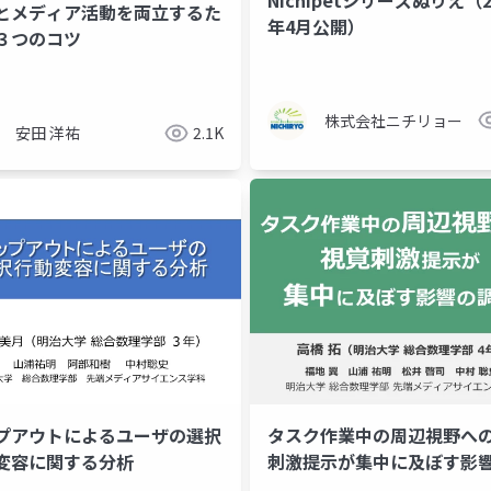
とメディア活動を両立するた
基礎資料
施策
年4月公開）
３つのコツ
株式会社ニチリョー
安田 洋祐
2.1K
プアウトによるユーザの選択
タスク作業中の周辺視野へ
変容に関する分析
刺激提示が集中に及ぼす影
査