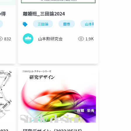
心得
離婚班_三田論2024
三田論
慶應
山本勲
山本勲研究
832
山本勲研究会
1.9K
023
研究デザイン（2022/05/15）