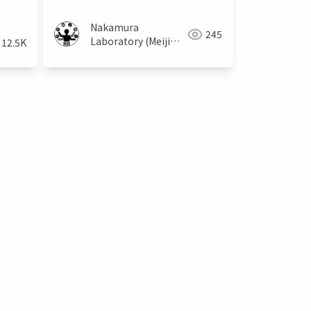
Nakamura
245
Laboratory (Meiji
12.5K
University)