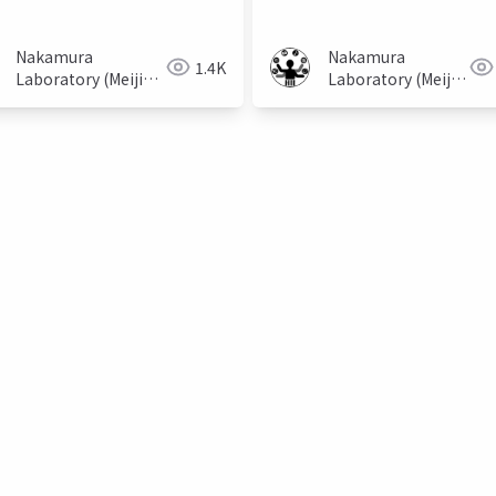
Nakamura
Nakamura
1.4K
Laboratory (Meiji
Laboratory (Meiji
University)
University)