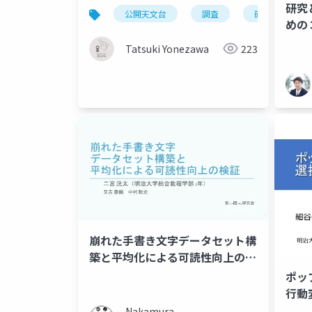
研究
公開天文台
調査
研究
めの
Tatsuki Yonezawa
223
崩れた手書き文字データセット構
築と平均化による可読性向上の検
証
ポッ
行動
Nakamura