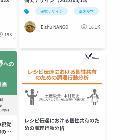
研究デザイン
臨床疫学
研究
コ
Eishu NANGO
16.1K
193
レシピ伝達における個性共有のた
の視覚
めの調理行動分析
響の調