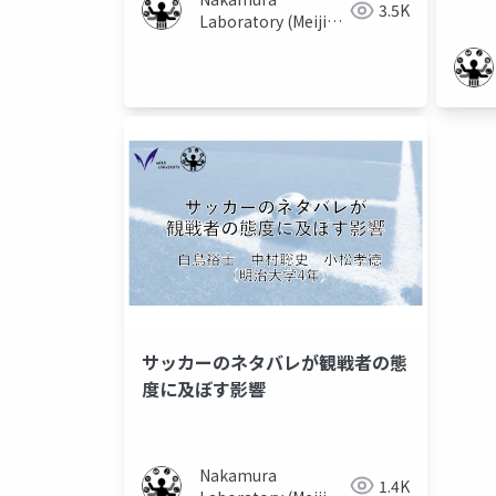
3.5K
Laboratory (Meiji
University)
サッカーのネタバレが観戦者の態
度に及ぼす影響
Nakamura
1.4K