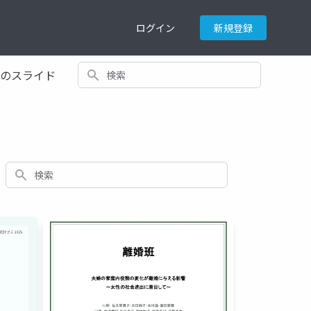
ログイン
新規登録
検索
てのスライド
検索