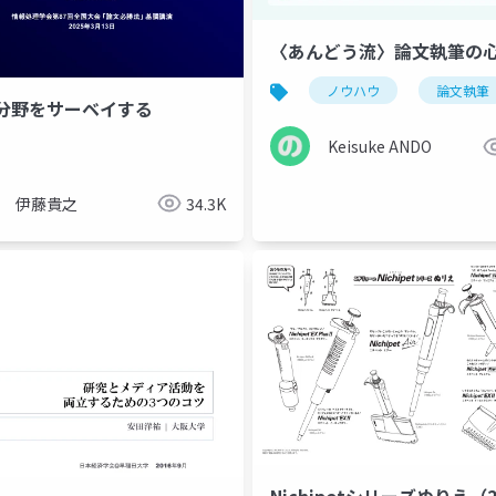
〈あんどう流〉論文執筆の
ノウハウ
論文執筆
分野をサーベイする
Keisuke ANDO
伊藤貴之
34.3K
Nichipetシリーズぬりえ（2