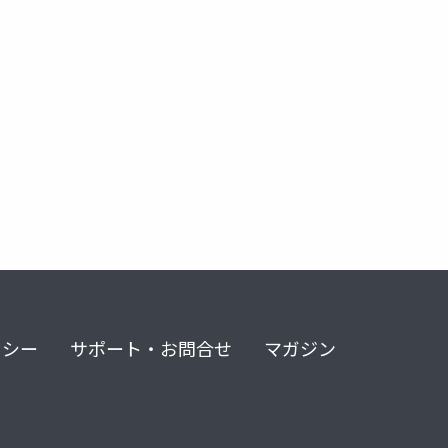
活
親世代
属性分析
居住形態
影響分析
リシー
サポート・お問合せ
マガジン