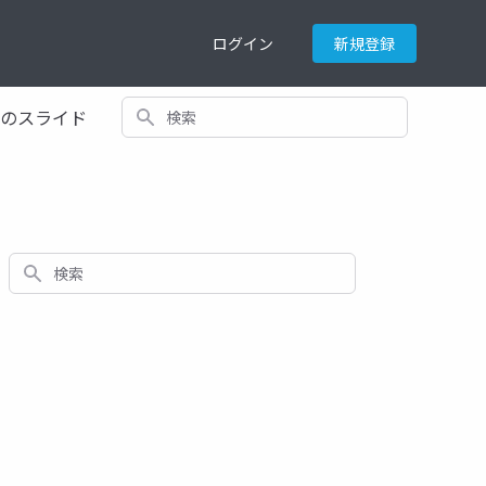
ログイン
新規登録
検索
てのスライド
検索