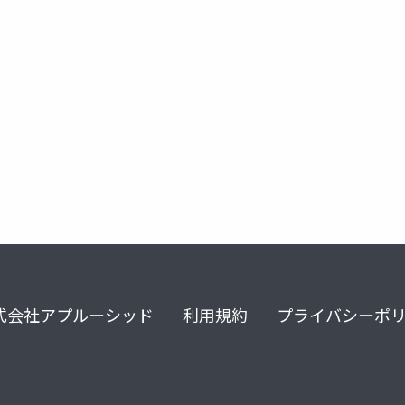
stata
慶應
実証分析
卒業論文
三世代生
式会社アプルーシッド
利用規約
プライバシーポ