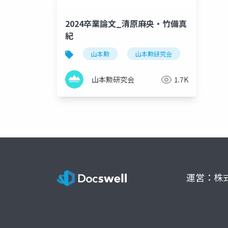
2024卒業論文_清原麻央・竹備真
紀
山本勲
山本勲研究会
計量経済
山本勲研究会
1.7K
運営：株