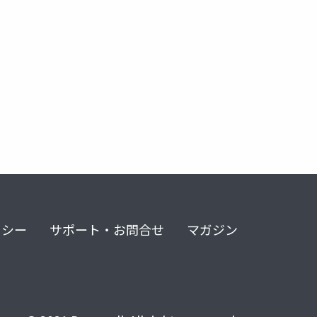
女性の社会進出
労働市場
家庭内役割
研究
リシー
サポート・お問合せ
マガジン