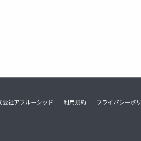
本勲研究会
計量経済
stata
離婚班
離婚
式会社アプルーシッド
利用規約
プライバシーポ