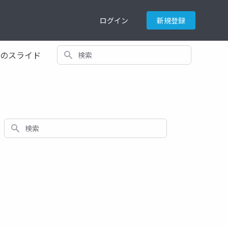
ログイン
新規登録
検索
てのスライド
検索