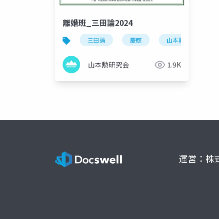
離婚班_三田論2024
三田論
慶應
山本勲
山
山本勲研究会
1.9K
運営：株