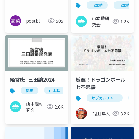
山本勲
山本勲研究
山本勲研
postbl
505
1.2K
究会
経営班_三田論2024
厳選！ドラゴンボール
七不思議
慶應
山本勲
山本勲研究会
計量経済
サブカルチャー
漫
山本勲研
2.6K
究会
石田 隼人
3.2K