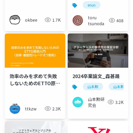
enun
toru
okbee
1.7K
408
tsunoda
効率のみを求めて失敗
2024卒業論文_森甚晟
しないためのETTO原則
山本勲
山本勲研究
入門
山本勲研
3.2K
究会
ttkzw
2.3K