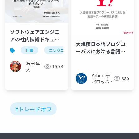
ソフトウェアエンジニ
アの社内技術ドキュメ
大規模日本語ブログコ
ンテーションへの向き
ーパスにおける言語モ
仕事
エンジニアリング
ドキュメンテーション
合い方 -実践編-
デルの構築と評価
石田 隼
19.7K
人
Yahoo!デ
880
ベロッパー
ネットワー
ク
#トレードオフ