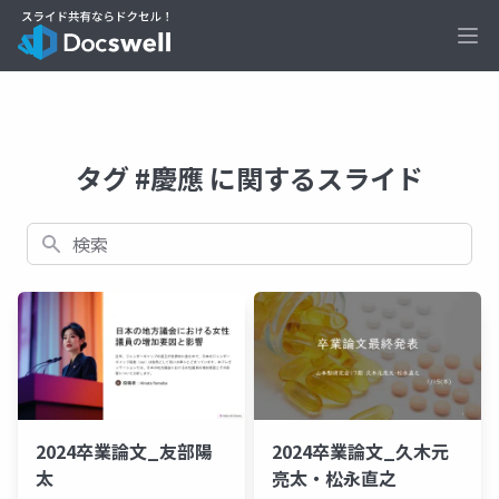
Ope
タグ #慶應 に関するスライド
検索
2024卒業論文_友部陽
2024卒業論文_久木元
太
亮太・松永直之