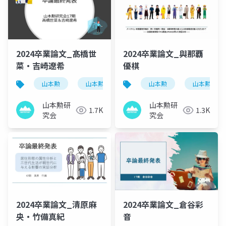
2024卒業論文_髙橋世
2024卒業論文_與那覇
菜・吉崎​遼希
優棋
山本勲
山本勲研究会
計量経済
山本勲
山本勲研究
stata
山本勲研
山本勲研
1.7K
1.3K
究会
究会
2024卒業論文_清原麻
2024卒業論文_倉谷彩
央・竹備真紀
音