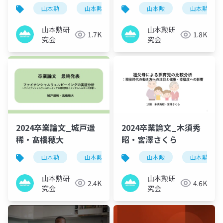
山本勲
山本勲研究会
計量経済
山本勲
山本勲研究
stata
山本勲研
山本勲研
1.7K
1.8K
究会
究会
2024卒業論文_城戸遥
2024卒業論文_木須秀
稀・髙橋穂大
昭・宮澤さくら
山本勲
山本勲研究会
計量経済
山本勲
山本勲研究
stata
山本勲研
山本勲研
2.4K
4.6K
究会
究会