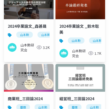
2024卒業論文_森甚晟
2024卒業論文 _鈴木聡
美
山本勲
山本勲研究会
計量経済
stata
山本勲
山本勲研究
山本勲研
3.2K
究会
山本勲研
1.7K
究会
商業班_三田論2024
経営班_三田論2024
慶應
山本勲
山本勲研究会
慶應
計量経済
山本勲