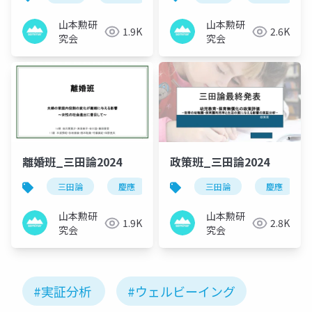
山本勲研
山本勲研
1.9K
2.6K
究会
究会
離婚班_三田論2024
政策班_三田論2024
三田論
慶應
山本勲
三田論
山本勲研究会
慶應
山本勲研
山本勲研
1.9K
2.8K
究会
究会
#実証分析
#ウェルビーイング