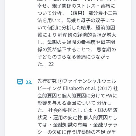
幸せ、親子関係のストレス・苦痛に
ついて分析。 【結果】 部分最小二乗
法を用いて、母娘と母子の双子につ
いて個別に分析した結果、経済的困
難により 妊産婦の経済的負担が増大
し、母親の夫婦間の幸福度や母子関
係の質が低下することで、 思春期の
子どものさらなる苦痛につながっ
た。 22
先行研究 ①ファイナンシャルウェル
23.
ビーイング Elisabeth et al. (2017) 社
会的要因と個人的要因に分けてFWに
影響を与える要因について 分析し
た。 社会的要因としては ・国の経済
状況 ・雇用の安定性 個人的要因とし
ては ・金融知識の有無 ・金融リテラ
シーの欠如に伴う貯蓄額の不足 が挙