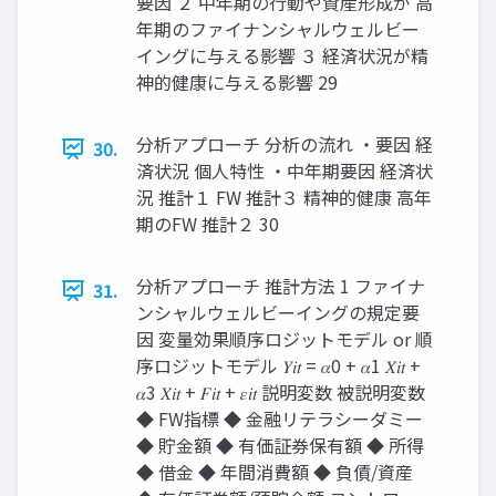
要因 ２ 中年期の行動や資産形成が 高
年期のファイナンシャルウェルビー
イングに与える影響 ３ 経済状況が精
神的健康に与える影響 29
分析アプローチ 分析の流れ ・要因 経
30.
済状況 個人特性 ・中年期要因 経済状
況 推計１ FW 推計３ 精神的健康 高年
期のFW 推計２ 30
分析アプローチ 推計方法 1 ファイナ
31.
ンシャルウェルビーイングの規定要
因 変量効果順序ロジットモデル or 順
序ロジットモデル 𝑌𝑖𝑡 = 𝛼0 + 𝛼1 𝑋𝑖𝑡 +
𝛼3 𝑋𝑖𝑡 + 𝐹𝑖𝑡 + 𝜀𝑖𝑡 説明変数 被説明変数
◆ FW指標 ◆ 金融リテラシーダミー
◆ 貯金額 ◆ 有価証券保有額 ◆ 所得
◆ 借金 ◆ 年間消費額 ◆ 負債/資産