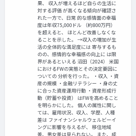
果、 収入が増えるほど自らの生活に
対する評価 が高くなる傾向が確認さ
れた一方で、日常 的な感情面の幸福
度は年収75,000ドル （約800万円）
を超えると、 ほとんど改善しなくな
ることを示した。 →収入の増加が生
活の全体的な満足度には 寄与するも
のの、感情的な幸福感の向上に は限
界があるといえる 沼田（2024） 米国
におけるFWの実態とその決定要因に
ついての 分析を行った。 ・収入 ・資
産の規模 ・金融リテラシー ・身の丈
に合った資産運用行動 ・資産形成行
動（貯蓄や投資） はFWを高めること
を明らかにした。 個人の属性に関し
ては、雇用状況、収入、学歴、人種
差は ファイナンシャルウェルビーイ
ングに影響を与えるが、 移住地域
差、男女差は見られない。 また、成