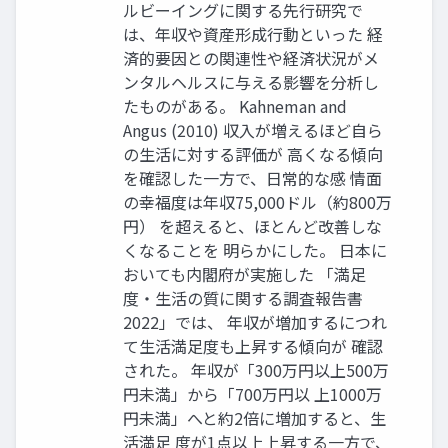
ルビーイングに関する先行研究で
は、年収や資産形成行動といった 経
済的要因との関連性や経済状況がメ
ンタルヘルスに与える影響を分析し
たものがある。 Kahneman and
Angus (2010) 収入が増えるほど自ら
の生活に対する評価が 高くなる傾向
を確認した一方で、日常的な感 情面
の幸福度は年収75,000ドル（約800万
円） を超えると、ほとんど改善しな
くなることを 明らかにした。 日本に
おいても内閣府が実施した 「満足
度・生活の質に関する調査報告書
2022」では、 年収が増加するにつれ
て生活満足度も上昇する傾向が 確認
された。 年収が「300万円以上500万
円未満」から「700万円以 上1000万
円未満」へと約2倍に増加すると、生
活満足 度が1点以上上昇する一方で、