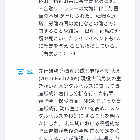
体的・精神的共に悪影響を及ぼす。
・金融リテラシーの欠如に伴う貯蓄
額の不足 が挙げられた。 転職や退
職、労働時間の変化などの働き方に
関することや結婚・ 出産、両親の介
護や死といったライフイベントもFW
に影響を与え るとも指摘している。
（右表より） 24
先行研究 ②資産形成と老後不安 大風
25.
(2022) Paul(2009) 現役世代男女の生
きがいとメンタルヘルスに関 して資
産形成に着目し分析を行った結果、
預貯金・保険商品・NISA といった資
産形成行 動は生きがいを高め、メン
タルヘルスを良好に することを明ら
かにした。 若年期における積極的な
貯蓄習慣が老後の金融 的な安定を強
く支えることが確認し、若年期よ り