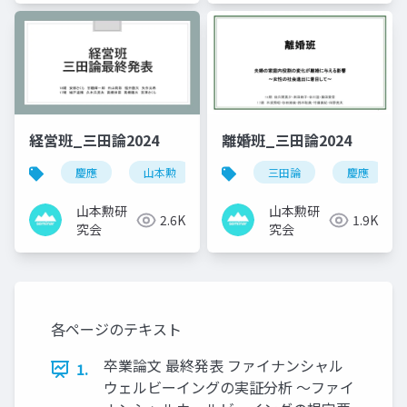
経営班_三田論2024
離婚班_三田論2024
慶應
山本勲
山本勲研究会
三田論
計量経済
慶應
山本勲研
山本勲研
2.6K
1.9K
究会
究会
各ページのテキスト
卒業論文 最終発表 ファイナンシャル
1.
ウェルビーイングの実証分析 〜ファイ