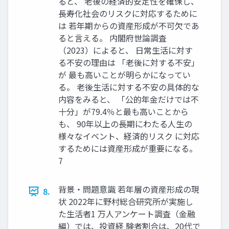
ると、 老後の経済的安定性を確保し、
長寿化社会のリスクに対応するために
は 若年期からの資産形成が不可欠であ
ると言える。 内閣府世論調査
（2023）によると、 日常生活に対す
る不安の理由は 「老後に対する不安」
が 最も高いことが明らかになってい
る。 老後生活に対する不安の具体的な
内容をみると、 「公的年金だけでは不
十分」が79.4％と最も高いことから
も、 90年以上の長期にわたる人生の
様々なイベント、経済的リスク に対応
するためには資産形成が重要になる。
7
背景・問題意識 若年層の資産形成の現
8.
状 2022年に野村総合研究所が実施し
た生活者1 万人アンケート調査（金融
編）では、投資経 験者割合は、20代で