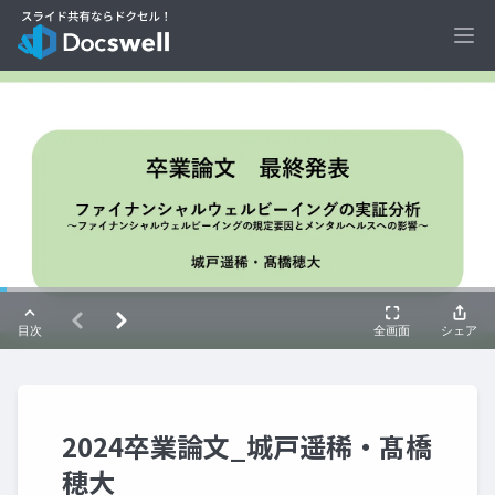
Ope
2024卒業論文_城戸遥稀・髙橋
穂大