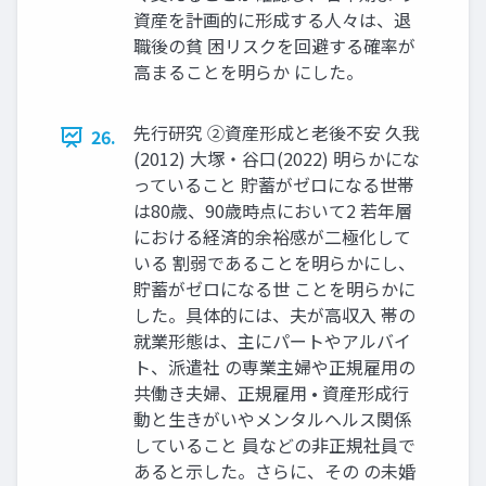
資産を計画的に形成する人々は、退
職後の貧 困リスクを回避する確率が
高まることを明らか にした。
先行研究 ②資産形成と老後不安 久我
26.
(2012) 大塚・谷口(2022) 明らかにな
っていること 貯蓄がゼロになる世帯
は80歳、90歳時点において2 若年層
における経済的余裕感が二極化して
いる 割弱であることを明らかにし、
貯蓄がゼロになる世 ことを明らかに
した。具体的には、夫が高収入 帯の
就業形態は、主にパートやアルバイ
ト、派遣社 の専業主婦や正規雇用の
共働き夫婦、正規雇用 • 資産形成行
動と生きがいやメンタルヘルス関係
していること 員などの非正規社員で
あると示した。さらに、その の未婚