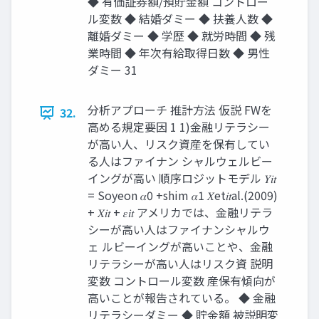
◆ 有価証券額/預貯金額 コントロー
ル変数 ◆ 結婚ダミー ◆ 扶養人数 ◆
離婚ダミー ◆ 学歴 ◆ 就労時間 ◆ 残
業時間 ◆ 年次有給取得日数 ◆ 男性
ダミー 31
分析アプローチ 推計方法 仮説 FWを
32.
高める規定要因 1 1)金融リテラシー
が高い人、リスク資産を保有してい
る人はファイナン シャルウェルビー
イングが高い 順序ロジットモデル 𝑌𝑖𝑡
= Soyeon 𝛼0 +shim 𝛼1 𝑋et𝑖𝑡al.(2009)
+ 𝑋𝑖𝑡 + 𝜀𝑖𝑡 アメリカでは、金融リテラ
シーが高い人はファイナンシャルウ
ェ ルビーイングが高いことや、金融
リテラシーが高い人はリスク資 説明
変数 コントロール変数 産保有傾向が
高いことが報告されている。 ◆ 金融
リテラシーダミー ◆ 貯金額 被説明変