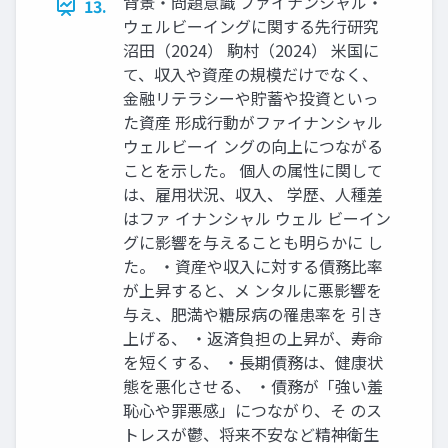
背景・問題意識 ファイナンシャル・
13.
ウェルビーイングに関する先行研究
沼田（2024） 駒村（2024） 米国に
て、収入や資産の規模だけでなく、
金融リテラシーや貯蓄や投資といっ
た資産 形成行動がファイナンシャル
ウェルビーイ ングの向上につながる
ことを示した。 個人の属性に関して
は、雇用状況、収入、 学歴、人種差
はファ イナンシャル ウェル ビーイン
グに影響を与えることも明らかに し
た。 ・資産や収入に対する債務比率
が上昇すると、メ ンタルに悪影響を
与え、肥満や糖尿病の罹患率を 引き
上げる、 ・返済負担の上昇が、寿命
を短くする、 ・長期債務は、健康状
態を悪化させる、 ・債務が「強い羞
恥心や罪悪感」につながり、そ のス
トレスが鬱、将来不安など精神衛生