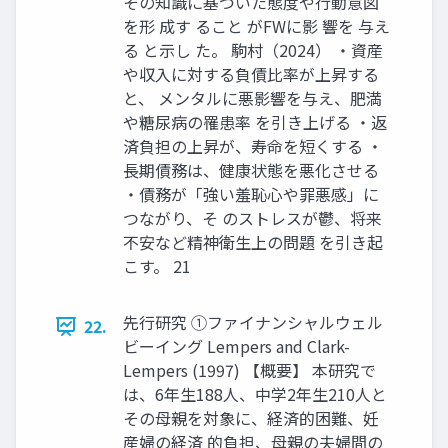
その知識に基づいた態度や行動意図
を形 成す ること がFWに影 響を 与え
る と示し た。 駒村（2024） ・資産
や収入に対する負債比率が上昇する
と、 メンタルに悪影響を与え、肥満
や糖尿病の罹患率 を引き上げる ・返
済負担の上昇が、寿命を短くする ・
長期債務は、健康状態を悪化させる
・債務が「強い羞恥心や罪悪感」に
つながり、そ のストレスが鬱、将来
不安など精神衛生上の問題 を引き起
こす。 21
先行研究 ①ファイナンシャルウェル
22.
ビーイング Lempers and Clark-
Lempers (1997) 【概要】 本研究で
は、6年生188人、中学2年生210人と
その母親を対象に、経済的困難、妊
産婦の経済 的負担、母親の夫婦間の