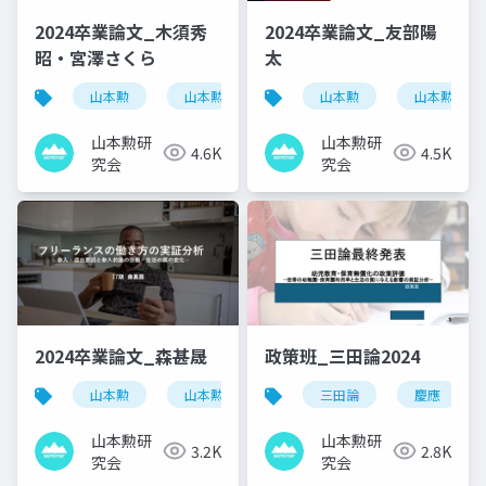
2024卒業論文_木須秀
2024卒業論文_友部陽
昭・宮澤さくら
太
山本勲
山本勲研究会
計量経済
山本勲
山本勲研究
stata
山本勲研
山本勲研
4.6K
4.5K
究会
究会
2024卒業論文_森甚晟
政策班_三田論2024
山本勲
山本勲研究会
計量経済
三田論
慶應
stata
山本勲研
山本勲研
3.2K
2.8K
究会
究会