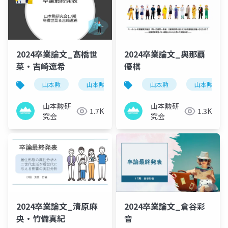
2024卒業論文_髙橋世
2024卒業論文_與那覇
菜・吉崎​遼希
優棋
山本勲
山本勲研究会
計量経済
山本勲
山本勲研究
stata
山本勲研
山本勲研
1.7K
1.3K
究会
究会
2024卒業論文_清原麻
2024卒業論文_倉谷彩
央・竹備真紀
音