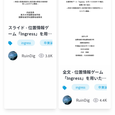
スライド - 位置情報ゲ
ーム「Ingress」を用い
た自治体での観光振興
ingress
卒業論文
学士論文
の取り組み―神奈川県
横須賀市と東京都中野
RuinDig
3.8K
区の事例研究によるモ
デル構築― 内田悠貴
全文 - 位置情報ゲーム
「Ingress」を用いた自
治体での観光振興の取
ingress
卒業論文
り組み―神奈川県横須
賀市と東京都中野区の
RuinDig
4.4K
事例研究によるモデル
構築― 内田悠貴