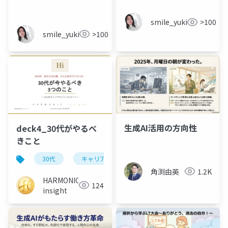
smile_yukiko_it
>100
smile_yukiko_it
>100
生成AI活用の方向性
deck4_30代がやるべ
きこと
30代
キャリア
2050年
ai活用
ス
角渕由英
1.2K
HARMONIC
124
insight