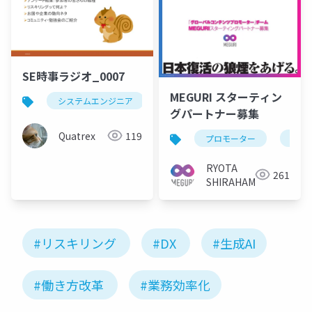
SE時事ラジオ_0007
MEGURI スターティン
システムエンジニア
時事
リスキリング
d
グパートナー募集
Quatrex
119
プロモーター
起業
RYOTA
261
SHIRAHAMA
#リスキリング
#DX
#生成AI
#働き方改革
#業務効率化