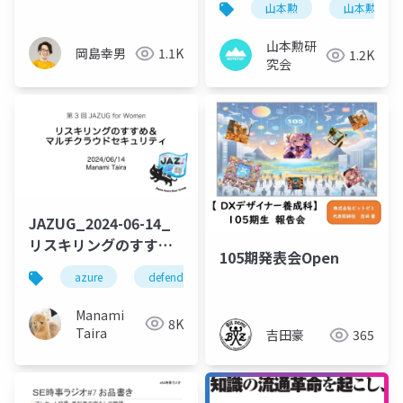
山本勲
山本勲研究
山本勲研
岡島幸男
1.1K
1.2K
究会
JAZUG_2024-06-14_
リスキリングのすすめ
105期発表会Open
とマルチクラウドセキ
azure
defendercspm
security
secops
ュリティ
Manami
8K
Taira
吉田豪
365