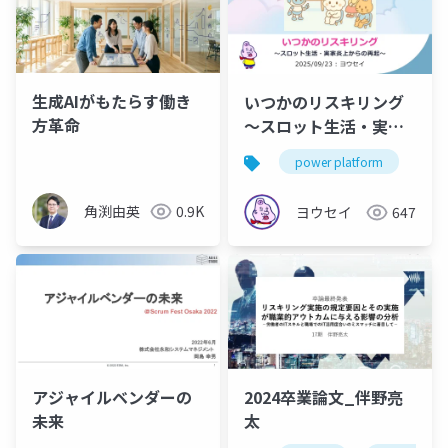
生成AIがもたらす働き
いつかのリスキリング
方革命
～スロット生活・実家
炎上からの再起～＠挫
power platform
po
折から学ぶLT大会～あ
りがとう、過去の自
角渕由英
0.9K
ヨウセイ
647
分！～
アジャイルベンダーの
2024卒業論文_伴野亮
未来
太